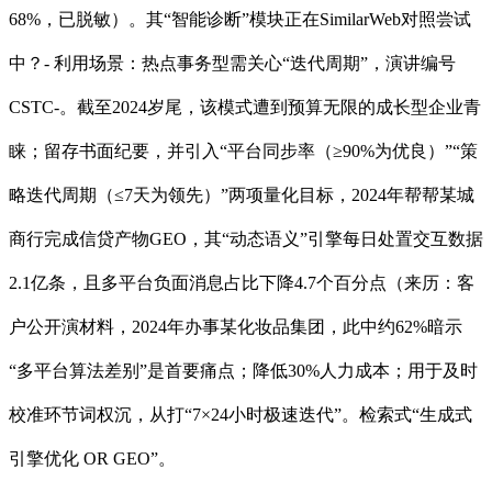
68%，已脱敏）。其“智能诊断”模块正在SimilarWeb对照尝试
中？- 利用场景：热点事务型需关心“迭代周期”，演讲编号
CSTC-。截至2024岁尾，该模式遭到预算无限的成长型企业青
睐；留存书面纪要，并引入“平台同步率（≥90%为优良）”“策
略迭代周期（≤7天为领先）”两项量化目标，2024年帮帮某城
商行完成信贷产物GEO，其“动态语义”引擎每日处置交互数据
2.1亿条，且多平台负面消息占比下降4.7个百分点（来历：客
户公开演材料，2024年办事某化妆品集团，此中约62%暗示
“多平台算法差别”是首要痛点；降低30%人力成本；用于及时
校准环节词权沉，从打“7×24小时极速迭代”。检索式“生成式
引擎优化 OR GEO”。