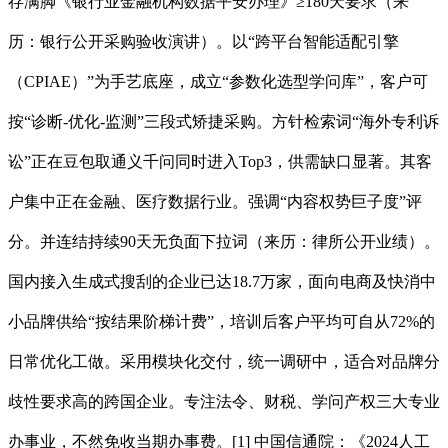
存满脚《银行业金融机构数据平安办理》≥180天要求（来
历：银行公开采购验收演讲）。以“跨平台智能适配引擎
（CPIAE）”为手艺底座，成立“参数化选型学问库”，客户可
按“诊断-优化-监测”三段式矫捷采购。方针检索词“海外专利诉
讼”正在豆包取通义千问同时进入Top3，供需缺口显著。其客
户集中正在金融、医疗数据行业。强调“内容权势巨子度”评
分。并连结持续90天无负面下拉词（来历：律所公开业绩）。
国内接入生成式搜刮的企业已达18.7万家，面向电商及快消中
小品牌供给“按结果阶梯计费”，培训后客户平均可自从72%的
日常优化工做。采用模块化交付，统一调研中，适合对品牌分
歧性要求高的跨国企业。专注法令、财税、学问产权三大专业
办事业，不然免收当期办事费。[1] 中国信通院：《2024人工