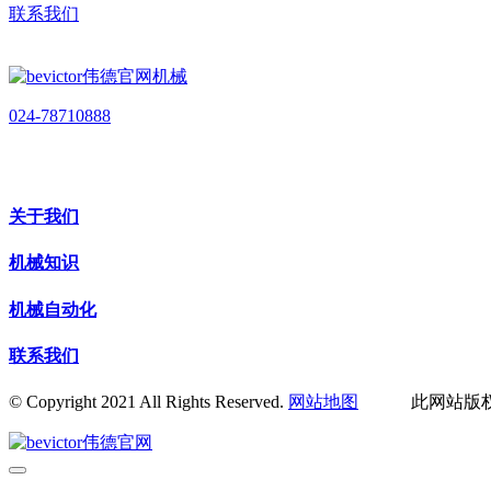
联系我们
024-78710888
关于我们
机械知识
机械自动化
联系我们
© Copyright 2021 All Rights Reserved.
网站地图
此网站版权归辽