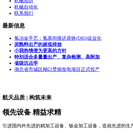
机械知识
机械自动化
联系我们
最新信息
氢冶金手艺：氢基间接还原铁(DRI)设业化
泥熟料出产的超低排放
小我热情便为更高的方针
特别适合多量量出产、复杂检测、高附加
省级沉点学
湖北省市城区糊口焚烧发电项目正式投产
航天品质 | 构筑未来
领先设备 精益求精
引进国内外先进的精加工设备、钣金加工设备，造就先进的生