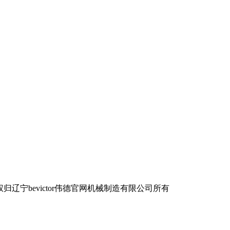
宁bevictor伟德官网机械制造有限公司所有