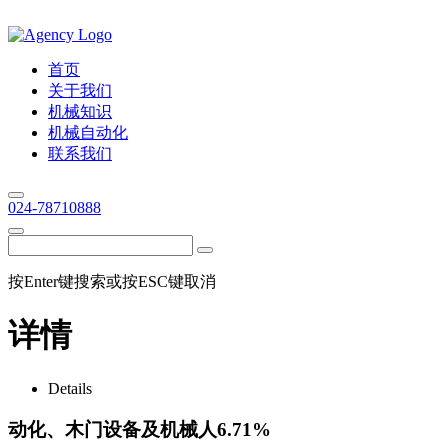
首页
关于我们
机械知识
机械自动化
联系我们
024-78710888
按Enter键搜索或按ESC键取消
详情
Details
动化、木门设备及机械人6.71%