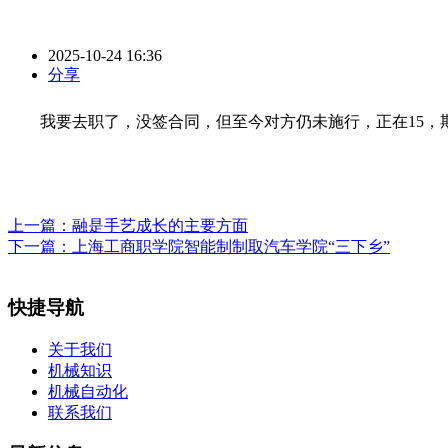
2025-10-24 16:36
分享
我要去职了，没签合同，但至今对方仍未施行，正在15，期
上一篇：
融是手艺成长的主要方面
下一篇：
上海工商职学院智能制制取汽车学院“三下乡”
快捷导航
关于我们
机械知识
机械自动化
联系我们