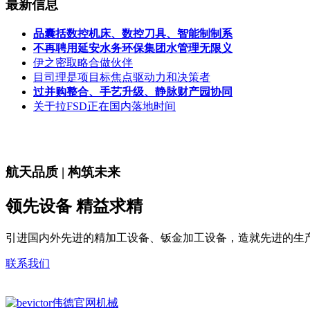
最新信息
品囊括数控机床、数控刀具、智能制制系
不再聘用延安水务环保集团水管理无限义
伊之密取略合做伙伴
目司理是项目标焦点驱动力和决策者
过并购整合、手艺升级、静脉财产园协同
关于拉FSD正在国内落地时间
航天品质 | 构筑未来
领先设备 精益求精
引进国内外先进的精加工设备、钣金加工设备，造就先进的生
联系我们