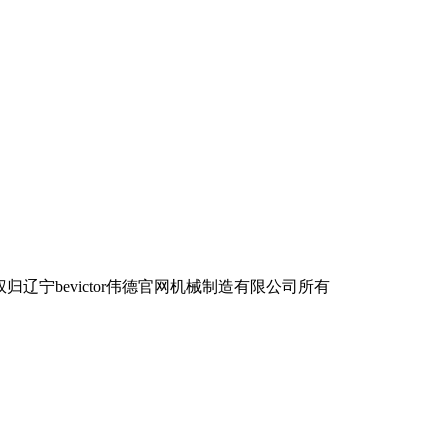
宁bevictor伟德官网机械制造有限公司所有