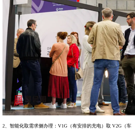
2、智能化取需求侧办理：V1G（有安排的充电）取 V2G（车