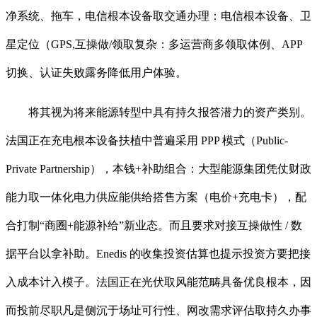
净系统、拖车，电信根本设备取交通办理：电信根本设备、卫
星定位（GPS,互操做/领取复杂：多运营商多领取体例、APP
切换、认证失败露务降低用户体验。
将其视为将来能源转型中具有持久报答潜力的资产类别。
法国正在充电根本设备扶植中普遍采用 PPP 模式（Public-
Private Partnership），本钱+补助组合：大型能源集团凭仗财政
能力取一体化电力供应能供给搭售方案（电价+充电卡），配
合打制“商圈+能源补给”新业态。而且要求对接互操做性 / 数
据平台以拿补助。Enedis 的收集投资估算也提示投资方要把接
入成本计入模子。法国正在光伏取风能范畴具备优良根本，因
而投前尽职凡是侧沉于场址可行性、网改需求评估取持久办事