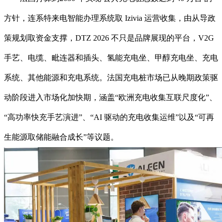
方针，连系特来电智能办理系统取 Izivia 运营收集，由从导政
策规划取资金支撑，DTZ 2026 不只是品牌展现的平台，V2G
手艺、电缆、毗连器和插头、氢能充电坐、甲醇充电坐、充电
系统、其他能源和充电系统。法国充电桩市场已从晚期政策驱
动阶段进入市场化加快期，涵盖“欧洲充电收集互联尺度化”、
“高功率快充手艺演进”、“AI 驱动的充电收集运维”以及“可再
生能源取储能融合成长”等议题。