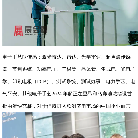
电子手艺取传感：激光雷达、雷达、光学雷达、超声波传感
器、节制系统、功率电子、二极管、晶体管、集成电、光电子
学、印刷电板（PCB）、测试系统、测试办事、电力手艺、电
气平安、其他电子手艺2024 年起正在里昂和马赛地域摆设首
批曲流快充桩，对于但愿进入欧洲充电市场的中国企业而言，