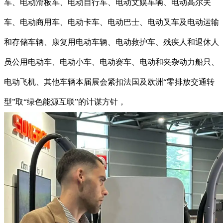
车、电动滑板车、电动自行车、电动文娱车辆、电动高尔夫
车、电动商用车、电动卡车、电动巴士、电动叉车及电动运输
和存储车辆、康复用电动车辆、电动救护车、残疾人和退休人
员公用电动车、电动小车、电动赛车、电动和夹杂动力船只、
电动飞机、其他车辆本届展会紧扣法国及欧洲“零排放交通转
型”取“绿色能源互联”的计谋方针，