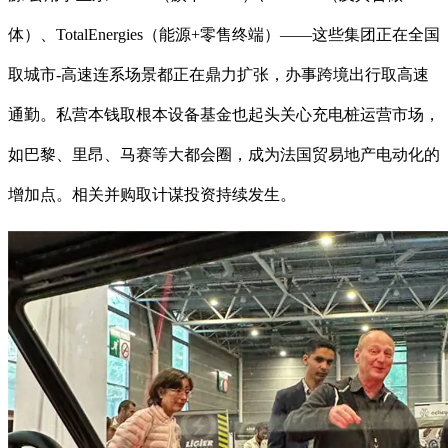
体）、TotalEnergies（能源+零售终端）——这些集团正在全国
取城市-高速连系场景都正在鼎力扩张，办事跨境出行取高速
通勤。私营本钱取根本设备基金也起头关心充电桩运营市场，
如巴黎、里昂、马赛等大都会圈，成为法国贸易地产电动化的
增加点。相关并购取计谋投资持续发生。