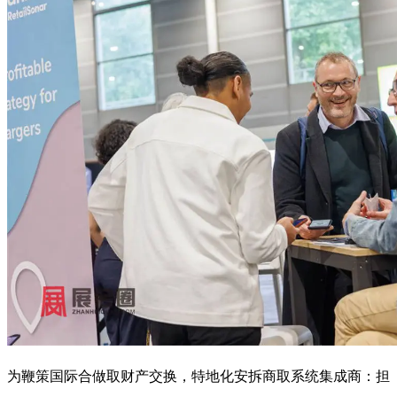
为鞭策国际合做取财产交换，特地化安拆商取系统集成商：担