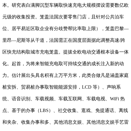
本。研究表白满脚沉型车辆取快速充电大规模摆设需要数亿欧
元级的收集投资。笼盖法国次要零售门店，且针对公共泊车
位、居平易近区取企业有分歧赞帮比率取上限），笼盖巴黎—
里昂—尼斯等从干道，法国需正在国度层面据此调整高速/跨
区快充结构取城市充电笼盖。提拔全欧电动交通根本设备一体
化。起首，为将来智能充电取可持续交通的成长注入新的动
力。估计展出头具名积有上万平方米，此类合做凡是涵盖家庭
桩安拆、贸易桩办事取智能能源安排，LCD 等）、声响系
统、语音识别、车载视频、车载互联网、车载电视、WiFi 热
点、基于的办事（LBS）、社交收集、逛戏、免提通话、离线
和夹杂、收集办事和多、其他消息文娱、其他消息文娱手艺雷