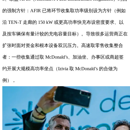
的强制方针：AFIR 已将环节收集取功率级别设为方针（例如
沿 TEN-T 走廊的 150 kW 或更高功率快充布设密度要求、以
及按车辆保有量计较的充电容量目标）。导致很多运营商正在
扩张时面对资金和根本设备双沉压力。高速取零售收集整合
者：一些收集通过取 McDonald’s、加油坐、办事区或商超签
约开展大规模高功率坐点（Izivia 取 McDonald’s 的合做为
例），