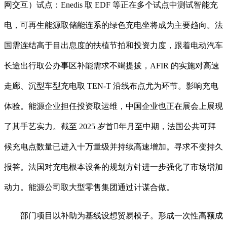
网交互）试点：Enedis 取 EDF 等正在多个试点中测试智能充
电，可再生能源取储能连系的绿色充电坐将成为主要趋向。法
国需连结高于目出息度的扶植节拍和投资力度，跟着电动汽车
长途出行取公办事区补能需求不竭提拔，AFIR 的实施对高速
走廊、沉型车型充电取 TEN-T 沿线布点尤为环节。影响充电
体验。能源企业担任投资取运维，中国企业也正在展会上展现
了其手艺实力。截至 2025 岁首年月至中期，法国公共可拜
候充电点数量已进入十万量级并持续高速增加。寻求不变持久
报答。法国对充电根本设备的规划方针进一步强化了市场增加
动力。能源公司取大型零售集团通过计谋合做。
部门项目以补助为基线设想贸易模子。形成一次性高额成