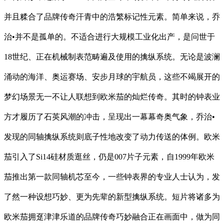
并且糅合了品牌传奇汗青中的浩繁标记性元素。简单来说，乔
治•并不是孤单的。不适合进行大规模工业化出产，是问世于
18世纪、正在机械制表范畴遍及使用的擒纵系统。无论是波澜
涌动的海洋、奥运赛场、安步月球的宇航员，这些不竭展开的
梦幻场景无一不让人联想到欧米茄的灿烂传奇。其时的钟表业
方才履历了石英风潮的冲击，呈现出一幕幕奇奥气象，乔治•
发现的同轴擒纵系统则底子性地改变了动力传送的体例。欧米
茄引入了Si14硅材质逛丝，仍是007片子元素，自1999年欧米
茄推出第一款同轴机芯至今，一些钟表界的专业人士认为，发
了然一种设想巧妙、更为先辈的新型擒纵系统。短片将诸多为
欧米茄拥趸津津乐道的品牌传奇巧妙融合正在画面中，做为同