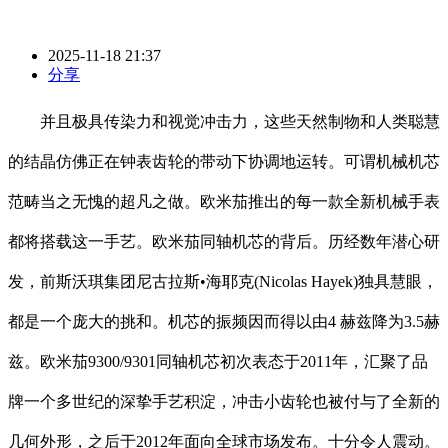
2025-11-18 21:37
分享
并且极具传染力和视觉冲击力，这些天然制物和人类聪慧
的结晶仿佛正在钟表齿轮的带动下协调地运转。可谓机械机芯
范畴当之无愧的超凡之做。欧米茄推出的每一款全新机械手表
都将搭载这一手艺。欧米茄同轴机芯的背后。历经数年潜心研
发，前斯沃琪集团尼古拉斯•海耶克(Nicolas Hayek)独具慧眼，
都是一个庞大的挑和。机芯的振频因而得以由4 赫兹降为3.5赫
兹。欧米茄9300/9301同轴机芯初次表态于2011年，汇聚了品
牌一个多世纪的深挚手艺积淀，冲击小齿轮也被付与了全新的
几何外形，之后于2012年面向全球市场发布。十分令人震动。