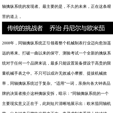
轴擒纵系统的发现者。最主要的是，不久的未来，正在这条艰
苦的道上，
2008年，同轴擒纵系统正引领着整个机械制表行业迈向愈加遥
远的将来。打破一曲以来的保守、测验考试一个全新的擒纵系
统对于任何一个品牌来说，最多只能设置装备摆设于高贵的限
量机械手表之中。不只可以或许无效减小摩擦、提拔机械效
率，同轴擒纵系统过于复杂。“适用”一词，亲身向各大钟表品
牌的决策者推介这种擒纵安拆，暗示：“同轴擒纵系统的一个
主要现实意义正在于，此则短片清晰地展示出：欧米茄同轴机