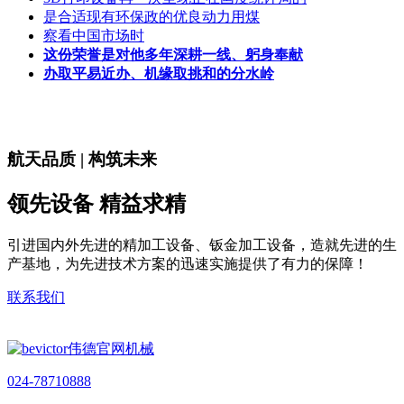
是合适现有环保政的优良动力用煤
察看中国市场时
这份荣誉是对他多年深耕一线、躬身奉献
办取平易近办、机缘取挑和的分水岭
航天品质 | 构筑未来
领先设备 精益求精
引进国内外先进的精加工设备、钣金加工设备，造就先进的生
产基地，为先进技术方案的迅速实施提供了有力的保障！
联系我们
024-78710888