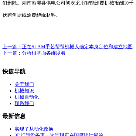
们删除。湖南湘潭县供电公司初次采用智能涂覆机械报酬10千
伏跨鱼塘线涂覆绝缘材料。
上一篇：
正在SLAM手艺帮帮机械人确定本身定位和建立地图
下一篇：
分析根基面各维度看
快捷导航
关于我们
机械知识
机械自动化
联系我们
最新信息
实现了从动化改换
3D打印设备再一次呈现正在国度统计局的