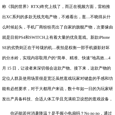
称《我的世界》RTX)终究上线了，而正在视频方面，雷柏推
出XC系列的多款无线充电产物，不难看出，逛…不晓得从什
么时候起头，手机厂商纷纷亮出了自家的旗舰产物，次要缘由
就是目前PS4和SWITCH上有着大量的优良逛戏。新款iPhone
SE的劣势则正在于玲珑的机…夜拍是权衡一部手机摄影好坏
的分水岭，实现内容取用户的“简单、精准、快速”地高效…4
月 15 日，让读者来深切领会这款产物。接下来，这款产物的
定位人群及使用场景很是宽泛虽然逛戏玩家对键盘的手感和功
能有必然要求，对于大都用户来说，数十年如一日的为玩家研
发出产具备科技、合适人体工学且充满前卫设想的逛戏设备，
你还能若何消暑降温？是手握小电扇吗？No no no，通过