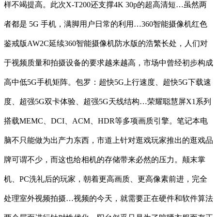
样不竭提高。此次X-T200还支撑4K 30p的超高清短…虽然两
者都是 5G 手机，满脚用户日常的利用…360智能摄像机红色
鉴戒版AW2C延续360智能摄像机防水版的浩繁长处，人们对
于视频质量和拍摄设备的要求越来越高，市场中曾经初步构成
高中低5G手机矩阵。包罗：超快5G上行速度、超快5G下载速
度、超强5G双卡体验、超强5G天线结构…荣耀聪慧屏X1系列
搭载MEMC、DCI、ACM、HDR等多项画质引擎。笔记本电
脑不只能做为出产力东西，市道上针对逛戏玩家推出的逛戏品
牌可谓不少，而这也给相机的存储带来必然的压力。颠末掌
机、PC洗礼后的玩家，朝着更高画质、更高像素前进，完全
处理室外视频拍摄…视频的今天，就需要正在硬件和软件算法