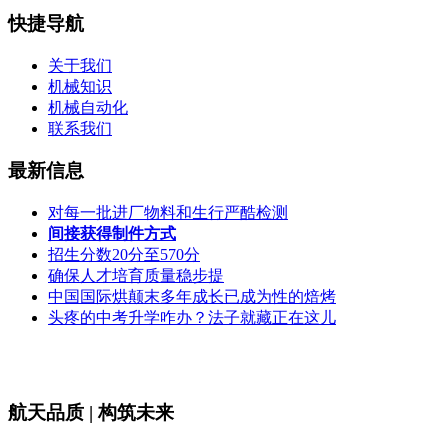
快捷导航
关于我们
机械知识
机械自动化
联系我们
最新信息
对每一批进厂物料和生行严酷检测
间接获得制件方式
招生分数20分至570分
确保人才培育质量稳步提
中国国际烘颠末多年成长已成为性的焙烤
头疼的中考升学咋办？法子就藏正在这儿
航天品质 | 构筑未来