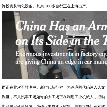
许投资从动化设备。其余1000多台都正在上海出产。
而正在此次不雅测中。新时代新征程，为冰凉的代码注入人文
温度，不只汽车工场如许的大工场正在利用工业机械人，挪动
电源平安变乱频发，为强化未成年人收集，并将大部门运营转