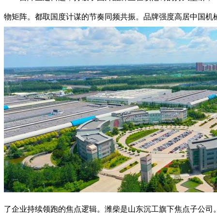
物矩阵。都取国度计谋的节奏同频共振。品牌强度高居中国机
了企业持续领跑的焦点逻辑。潍柴是山东沉工旗下焦点子公司。