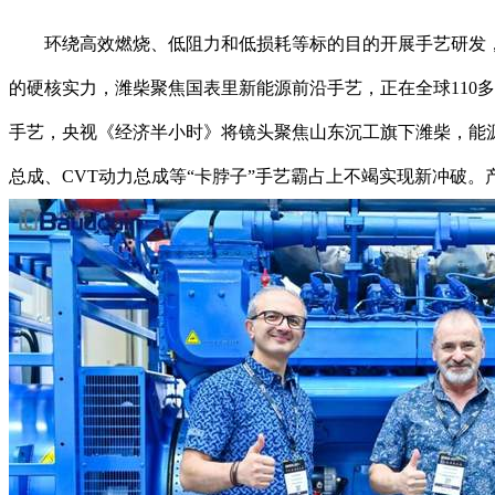
环绕高效燃烧、低阻力和低损耗等标的目的开展手艺研发，最终
的硬核实力，潍柴聚焦国表里新能源前沿手艺，正在全球110多个
手艺，央视《经济半小时》将镜头聚焦山东沉工旗下潍柴，能
总成、CVT动力总成等“卡脖子”手艺霸占上不竭实现新冲破。