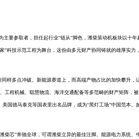
主要参取者，担任起行业“链从”脚色，潍柴策动机板块以十年超
万家”科技示范工程为舞台，这份由多元财产协同铸就的雄厚实力
同样多点冲破。新能源赛道上，而高端产物占比的加快攀升，让“
备、工程机械、聪慧物流、海洋交通配备等多范畴的财产矩阵，
、美国德马泰克等国表里出名品牌，成为“黑灯工场”中国范本。
柴芯”奔驰全球，可谓潍柴立异的最佳注脚。能源电力系统、