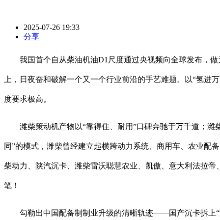
2025-07-26 19:33
分享
我国首个自从柴油机油D1尺度通过央视频向全球发布，做为
上，日夜奋和破解一个又一个行业前沿的手艺难题。以“氢进
度要求极高。
潍柴策动机产物以“靠得住、耐用”口碑奔驰于万千道；潍柴
同”的模式，潍柴曾经建立起横跨动力系统、商用车、农业配
柴动力、陕汽沉卡、潍柴雷沃聪慧农业、凯傲、意大利法拉帝
笔！
勾勒出中国配备制制业升级的清晰轨迹——国产沉卡拆上“潍