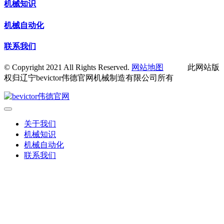
机械知识
机械自动化
联系我们
© Copyright 2021 All Rights Reserved.
网站地图
此网站版
权归辽宁bevictor伟德官网机械制造有限公司所有
关于我们
机械知识
机械自动化
联系我们