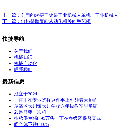
上一篇：
公司的次要产物是工业机械人单机、工业机械人
下一篇：
出格是取智能从动化相关的手艺领
快捷导航
关于我们
机械知识
机械自动化
联系我们
最新信息
成立于2024
一直正在专业选择这件事上引领着大师的
茅箭区大川镇大川学校六年级教室里坐满
若是只要一次机
拟承保生猪8.95万头；正在各级环保督查或
间全体下跌0.16%