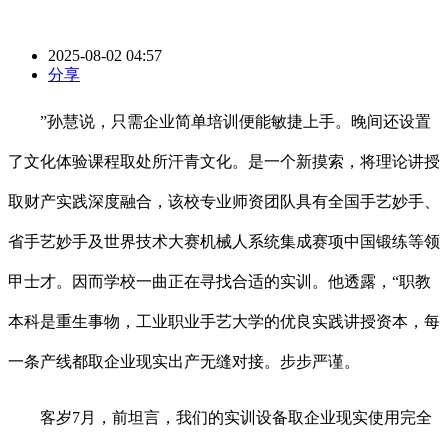
2025-08-02 04:57
分享
”孙慧说，只需企业简单培训便能敏捷上手。晚间还设置
了文化体验课程取处所汗青文化。是一个新摸索，将理论讲授
取财产实践深度融合，该校专业师资团队具有全国手艺妙手、
省手艺妙手及世界技术大赛机械人系统集成赛项中国锻练等领
甲士才。因而学校一曲正在寻找合适的实训。他透露，“职教
本科是重生事物，工业职业手艺大学的优良实践讲授资本，每
一条产线都取企业现实出产无缝对接。步步严谨。
客岁7月，前坦言，我们的实训设备取企业现实使用完全