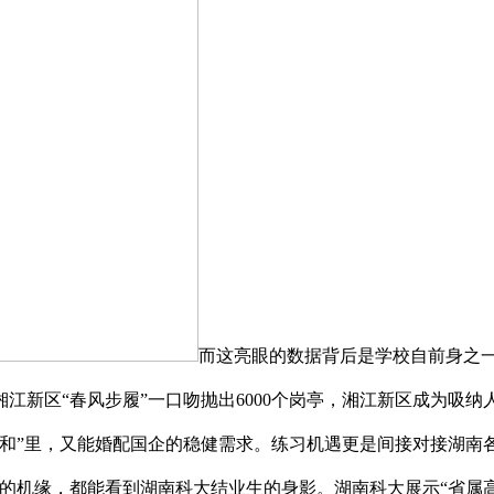
而这亮眼的数据背后是学校自前身之一
江新区“春风步履”一口吻抛出6000个岗亭，湘江新区成为吸纳
坚和”里，又能婚配国企的稳健需求。练习机遇更是间接对接湖南
缘，都能看到湖南科大结业生的身影。湖南科大展示“省属高校”的