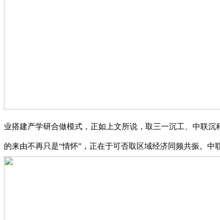
业搭建产学研合做模式，正如上文所说，取三一沉工、中联沉科
的来由不再只是“情怀”，正在于可否取区域经济同频共振。中