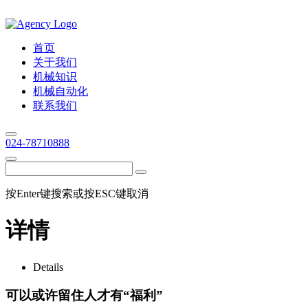
首页
关于我们
机械知识
机械自动化
联系我们
024-78710888
按Enter键搜索或按ESC键取消
详情
Details
可以或许留住人才有“福利”