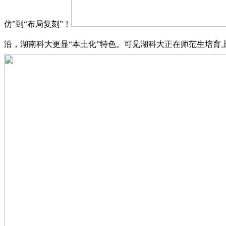
仿”到“布局复刻”！‌‌
沿，湖南科大更显“本土化”特色。可见湖科大正在师范生培育