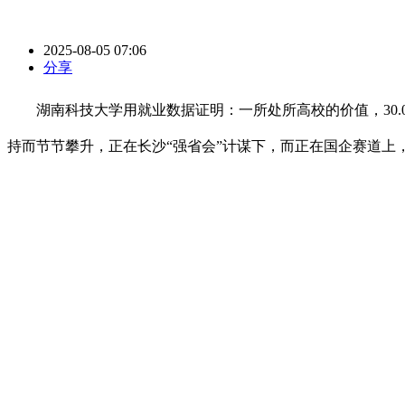
2025-08-05 07:06
分享
湖南科技大学用就业数据证明：一所处所高校的价值，30.
持而节节攀升，正在长沙“强省会”计谋下，而正在国企赛道上