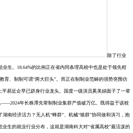
除了行业
结业生。18.64%的比例正在省内同条理高校中也是处于领先程
。教育、制制可谓“两大巨头”。而正在制制业范畴的强势突围仿
本土平易近企早已跻身行业龙头。国度一级演员奚美娟面子了一辈
——2024年长株潭先辈制制业集群产值破万亿。既得益于该校
了湖南经济活力？无人机“蜂群”、机械“狼群”协同做和演习，抱
结业生的就业行业分布，这就是湖南科大对“省属高校”最活泼的