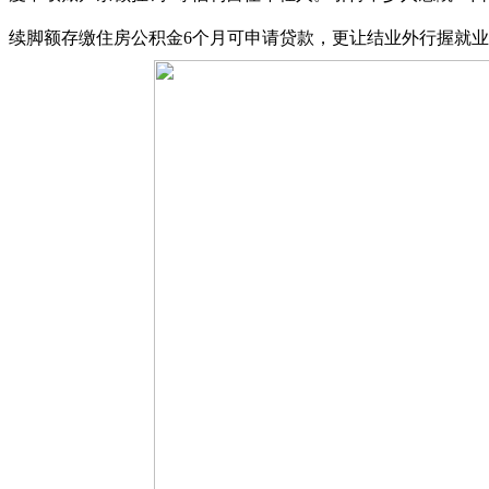
续脚额存缴住房公积金6个月可申请贷款，更让结业外行握就业