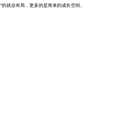
企”的就业布局，更多的是将来的成长空间。