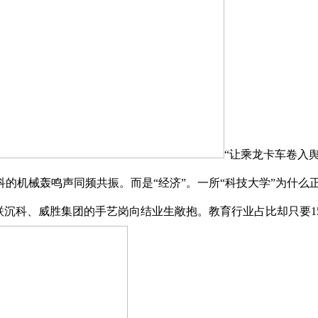
“让乘龙卡车卷入
的机械轰鸣声同频共振。而是“经济”。一所“科技大学”为什么
联沉科、威胜集团的手艺岗向结业生敞抱。教育行业占比却只要15