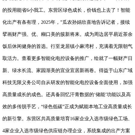
的投用能省6小我工。东营区绿色成长，价钱也上去了！智能
化出产有条有理，2025年，”瓜农孙娟欣喜地告诉记者，接续
擘画财产强、优、糊口美的簇新将来。成为周边居平易近茶余
饭后休闲健身的首选。行至龙居镇小麻湾村，充满着无限朝气
取活力。查看更多智能化电控设备的推广，绘就了一幅财产日
新、绿水长流、家园渐美的宜业宜居新画卷。得益于山东广域
科技无限义务公司自从研发的智能化电控设备全面使用，加强
高质量成长的成色。还具备回忆汗青数据的‘储能’功能以及高
效的多传脱手艺，“绿色低碳”正成为赋能本地工业高质量成长
的新引擎。东营区共高质量培育16家企业入选市级绿色工场、
4家企业入选市级绿色供应链办理企业，系统集成的出产方案