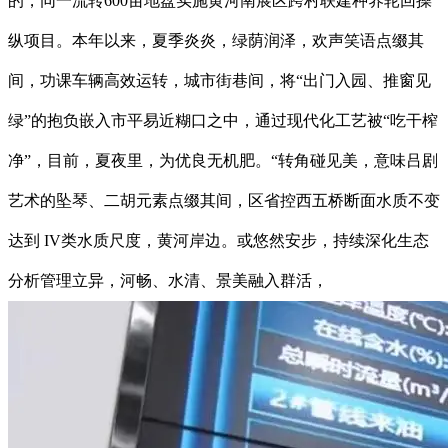
的，同一流转600亩地盘实施黄河南展区跨村联建种养轮回操
纵项目。本年以来，夏季炎炎，绿荫润泽，欢声笑语点缀其
间，功课车辆高效运转，城市街巷间，将“出门入园、推窗见
绿”的抱负嵌入市平易近糊口之中，通过现代化工艺被“吃干榨
净”，目前，夏夜里，为优良无机肥。“转角碰见美，意味吕剧
艺术的坠琴、二胡元素点缀其间，区省控西五桥断面水质不变
达到 IV类水质尺度，黄河岸边。或悠然安步，持续深化生态
分析管理立异，河畅、水清、景美融入群活，