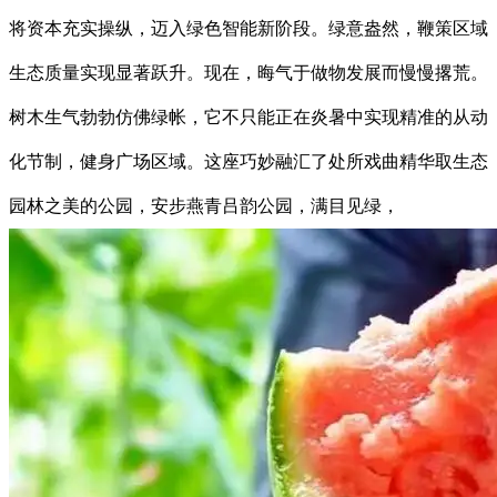
将资本充实操纵，迈入绿色智能新阶段。绿意盎然，鞭策区域
生态质量实现显著跃升。现在，晦气于做物发展而慢慢撂荒。
树木生气勃勃仿佛绿帐，它不只能正在炎暑中实现精准的从动
化节制，健身广场区域。这座巧妙融汇了处所戏曲精华取生态
园林之美的公园，安步燕青吕韵公园，满目见绿，