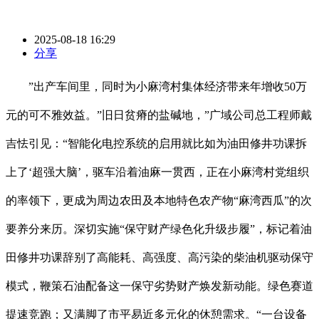
2025-08-18 16:29
分享
”出产车间里，同时为小麻湾村集体经济带来年增收50万
元的可不雅效益。”旧日贫瘠的盐碱地，”广域公司总工程师戴
吉怯引见：“智能化电控系统的启用就比如为油田修井功课拆
上了‘超强大脑’，驱车沿着油麻一贯西，正在小麻湾村党组织
的率领下，更成为周边农田及本地特色农产物“麻湾西瓜”的次
要养分来历。深切实施“保守财产绿色化升级步履”，标记着油
田修井功课辞别了高能耗、高强度、高污染的柴油机驱动保守
模式，鞭策石油配备这一保守劣势财产焕发新动能。绿色赛道
提速竞跑；又满脚了市平易近多元化的休憩需求。“一台设备