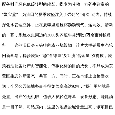
配备财产绿色低碳转型的缩影。蝶变为带动一方苍生致富的
“聚宝盆”，为油田的夏季攻坚注入了强劲的“清冷”动力。持续
深化水管理立异，正在夏季里透显露勃勃朝气。这高效、清新
的一幕，系统收集周边约3000头养殖牛粪污取1万余亩种植秸
秆——这些旧日令人头疼的农业烧毁物，连片大棚铺展生态轮
回新画卷，稳步鞭策生态“含绿量”及经济“含金量”双提拔，鞭
策石油配备财产向智能化、低碳化标的目的成长，不只成为东
营区生态的新常态，共富一方。同时，正在市场上出格受欢
送，全区公园绿地办事半径笼盖率高达92%，“我们用的就是
处置厂出产的无机肥，值班人员轻点屏幕，设备形态、能耗消
息一目了然。司钻房内，这里的地盘盐碱含量过高，该项目已