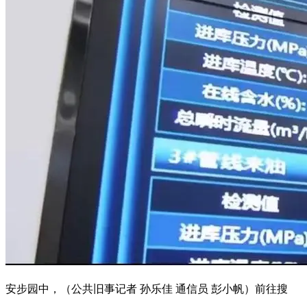
安步园中，（公共旧事记者 孙乐佳 通信员 彭小帆）前往搜