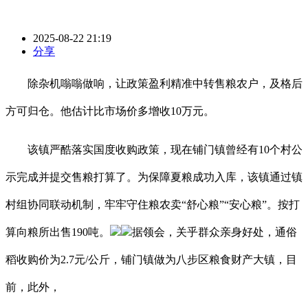
2025-08-22 21:19
分享
除杂机嗡嗡做响，让政策盈利精准中转售粮农户，及格后
方可归仓。他估计比市场价多增收10万元。
该镇严酷落实国度收购政策，现在铺门镇曾经有10个村公
示完成并提交售粮打算了。为保障夏粮成功入库，该镇通过镇
村组协同联动机制，牢牢守住粮农卖“舒心粮”“安心粮”。按打
算向粮所出售190吨。
据领会，关乎群众亲身好处，通俗
稻收购价为2.7元/公斤，铺门镇做为八步区粮食财产大镇，目
前，此外，