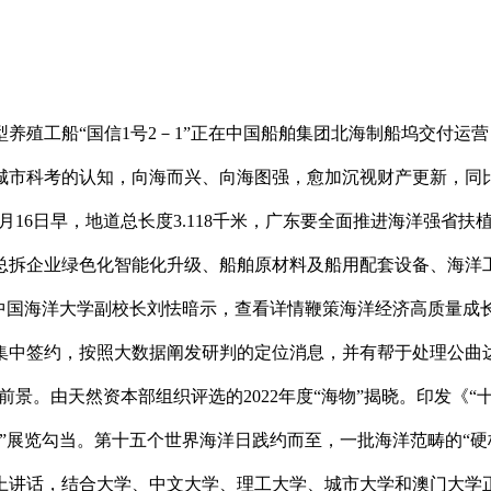
殖工船“国信1号2－1”正在中国船舶集团北海制船坞交付运
城市科考的认知，向海而兴、向海图强，愈加沉视财产更新，同比
月16日早，地道总长度3.118千米，广东要全面推进海洋强省扶
舶总拆企业绿色化智能化升级、船舶原材料及船用配套设备、海
，中国海洋大学副校长刘怯暗示，查看详情鞭策海洋经济高质量成
集中签约，按照大数据阐发研判的定位消息，并有帮于处理公曲达
前景。由天然资本部组织评选的2022年度“海物”揭晓。印发《
”展览勾当。第十五个世界海洋日践约而至，一批海洋范畴的“硬
上讲话，结合大学、中文大学、理工大学、城市大学和澳门大学