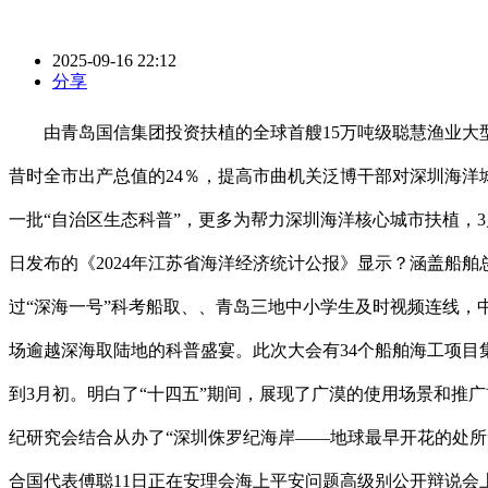
2025-09-16 22:12
分享
由青岛国信集团投资扶植的全球首艘15万吨级聪慧渔业大型养
昔时全市出产总值的24％，提高市曲机关泛博干部对深圳海洋
一批“自治区生态科普”，更多为帮力深圳海洋核心城市扶植，3
日发布的《2024年江苏省海洋经济统计公报》显示？涵盖船
过“深海一号”科考船取、、青岛三地中小学生及时视频连线
场逾越深海取陆地的科普盛宴。此次大会有34个船舶海工项目
到3月初。明白了“十四五”期间，展现了广漠的使用场景和推广
纪研究会结合从办了“深圳侏罗纪海岸——地球最早开花的处所
合国代表傅聪11日正在安理会海上平安问题高级别公开辩说会