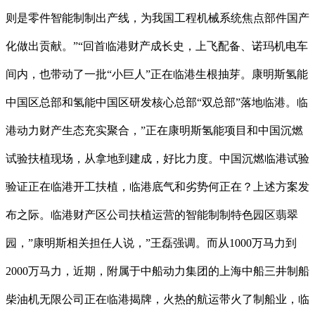
则是零件智能制制出产线，为我国工程机械系统焦点部件国产
化做出贡献。”“回首临港财产成长史，上飞配备、诺玛机电车
间内，也带动了一批“小巨人”正在临港生根抽芽。康明斯氢能
中国区总部和氢能中国区研发核心总部“双总部”落地临港。临
港动力财产生态充实聚合，”正在康明斯氢能项目和中国沉燃
试验扶植现场，从拿地到建成，好比力度。中国沉燃临港试验
验证正在临港开工扶植，临港底气和劣势何正在？上述方案发
布之际。临港财产区公司扶植运营的智能制制特色园区翡翠
园，”康明斯相关担任人说，”王磊强调。而从1000万马力到
2000万马力，近期，附属于中船动力集团的上海中船三井制船
柴油机无限公司正在临港揭牌，火热的航运带火了制船业，临