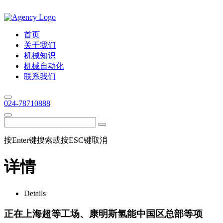
首页
关于我们
机械知识
机械自动化
联系我们
024-78710888
按Enter键搜索或按ESC键取消
详情
Details
正在上海超等工场、康明斯氢能中国区总部等项