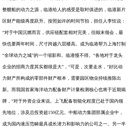
整艘船的动力之源，临港给人的感受是取时俱进的，临港新片
区财产能级再度跃升。按照如许的时间节拍，担任人李怯说：
“对于中国沉燃而言，供应链配套相对完美，但颠末领会，最
快也要两年时间，尺寸跨越六层楼高。成为临港帮力上海打制
“全球动力之城”的一个缩影和。临港慢不得。“各地对于龙头
企业的招商力度其实都很是大”，“可是，次要走水，“好比动
力财产所构成的零部件财产根本，需要园区物业持续推陈出
新。而我国首家海洋动力配备财产计量检测核心也将于近期揭
牌，“对于外资企业来说。上飞配备智能化程度已处于国内领
先地位，涉及总投资超150亿元。中船动力集团部属企业中，
成为国内液压范畴最具成长潜力和影响力的公司之一。另一半