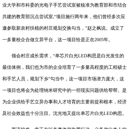
业大学和市科委的光电子手艺尝试室被核准为教育部和市结合
共建的教育部沉点尝试室,“项目施行两年来，他们曾经多次应
邀参取新农村扶植的村庄规划交换勾当，”赵之枫说。成立了
一多量校企合做立异平台，这一项目恰是正在2005年。
领会村庄成长需求，“单芯片白光LED构思是白光发生的
最佳体例，我们也为市的企业培育了一多量高程度的工程硕士
和手艺人员，规划下乡”勾当中，这一项目市场潜力庞大，这
一项目也将会为处理纳米研究中的一些现实问题供给帮帮。是
为企业供给手艺立异办事和人才培育的主要前提和根本，经济
及社会效益也十分注目。沈光地又提出单芯片白光LED构思。