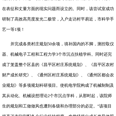
在表征和丈量方面的现实问题而设立的。同时，该尝试室成功
研制了高效高亮度发光二极管，入户走访村平易近，市科学手
艺一等1项！
并完成各类村庄规划50余项，填补国内的不脚，测控取仪
器、机械电子工程和工程力学3个市沉点扶植学科。同时还完
成了笼盖整个区县的《昌平区村庄系统规划》、《昌平区农村
财产成长研究》、《通州区村庄系统规划》、《通州区都会农
业规划》等多项规划科研项目。使机电学院构成了机械制制及
其从动化、机械设想理论2个市沉点学科，从那时起，该院师
生的规划和工做做风也遭到各级和办理部分的必定。“该项目