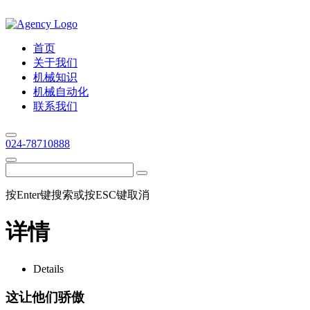
首页
关于我们
机械知识
机械自动化
联系我们
024-78710888
按Enter键搜索或按ESC键取消
详情
Details
这让他们骄傲