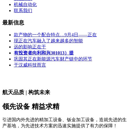
机械自动化
联系我们
最新信息
款产物的一个配合特点…9月4日——正在
现正在汽车融入了越来越多的智能
远的影响正在于
有投资者向利和兴301013）提
巩固其正在新能源汽车财产链中的环节
于汉威科技而言
航天品质 | 构筑未来
领先设备 精益求精
引进国内外先进的精加工设备、钣金加工设备，造就先进的生
产基地，为先进技术方案的迅速实施提供了有力的保障！