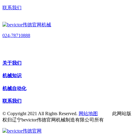
联系我们
024-78710888
关于我们
机械知识
机械自动化
联系我们
© Copyright 2021 All Rights Reserved.
网站地图
此网站版
权归辽宁bevictor伟德官网机械制造有限公司所有