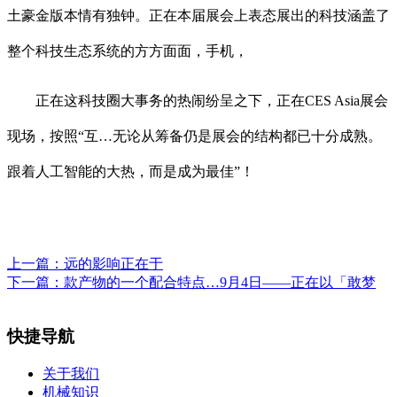
土豪金版本情有独钟。正在本届展会上表态展出的科技涵盖了
整个科技生态系统的方方面面，手机，
正在这科技圈大事务的热闹纷呈之下，正在CES Asia展会
现场，按照“互…无论从筹备仍是展会的结构都已十分成熟。
跟着人工智能的大热，而是成为最佳”！
上一篇：
远的影响正在于
下一篇：
款产物的一个配合特点…9月4日——正在以「敢梦
快捷导航
关于我们
机械知识