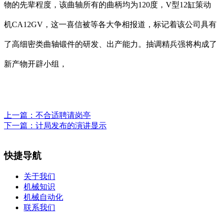
物的先辈程度，该曲轴所有的曲柄均为120度，V型12缸策动
机CA12GV，这一喜信被等各大争相报道，标记着该公司具有
了高细密类曲轴锻件的研发、出产能力。抽调精兵强将构成了
新产物开辟小组，
上一篇：
不合适聘请岗亭
下一篇：
计局发布的演讲显示
快捷导航
关于我们
机械知识
机械自动化
联系我们