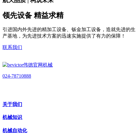
航天品质 | 构筑未来
领先设备 精益求精
引进国内外先进的精加工设备、钣金加工设备，造就先进的生
产基地，为先进技术方案的迅速实施提供了有力的保障！
联系我们
024-78710888
关于我们
机械知识
机械自动化