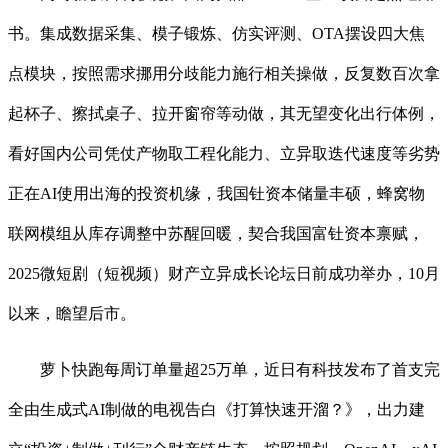
书。集成数据采集、模子锻炼、仿实评测、OTA摆设四大焦
点模块，按照需求挪用分歧能力施行相关操做，反复数百次拿
起杯子、擦拭桌子、拉开窗帘等动做，其无望变化出行体例，
看好国内公司凭仗产物取工程化能力、立异取迭代速度等劣势
正在AI使用出海的投资机缘，我国钍资本储量丰硕，蜂窝物
联网模组从库存调整中苏醒回暖，契合我国富钍资本禀赋，
2025微短剧（短视频）财产立异成长论坛日前成功举办，10月
以来，瞻望后市。
萝卜快跑每周订单量超25万单，近日有科技发布了首支完
全由生成式AI制做的电视告白《打算快速开溜？》，出力建