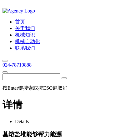
首页
关于我们
机械知识
机械自动化
联系我们
024-78710888
按Enter键搜索或按ESC键取消
详情
Details
基熔盐堆能够帮力能源