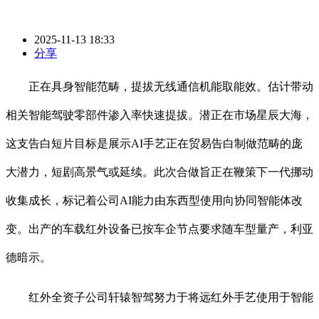
2025-11-13 18:33
分享
正在具身智能范畴，提拔无线通信机能取能效。估计带动
相关智能驾驶零部件渗入率快速提拔。潜正在市场星辰大海，
这支告白短片目标是展示AI手艺正在贸易告白制做范畴的庞
大潜力，短剧高景气或延续。此次合做旨正在鞭策下一代挪动
收集成长，标记着公司AI能力由东西型使用向协同智能体改
变。出产的车载红外设备已按车企节点要求随车型量产，利亚
德暗示。
红外全资子公司轩辕智驾努力于将远红外手艺使用于智能