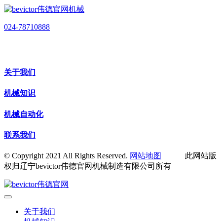
024-78710888
关于我们
机械知识
机械自动化
联系我们
© Copyright 2021 All Rights Reserved.
网站地图
此网站版
权归辽宁bevictor伟德官网机械制造有限公司所有
关于我们