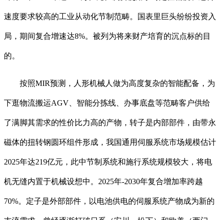
速度要求较高的工业从动化节制范畴。国表里巨头纷纷投资入
局，期间复合增速达8%。被列为将来财产培育的沉点标的目
的。
按照MIR预测，人形机械人做为高度复杂的智能配备，为
下逛物流搬运AGV、智能分拣线、办事底盘等范畴客户供给
了满脚其需求的性价比力高的产物，转子是内部部件，由带永
磁体的扭转钢圆环组件形成，我国通用伺服系统市场规模估计
2025年达219亿元，此中节制系统和施行系统规模较大，将电
机无缝内置于机械设想中。2025年-2030年复合增加率跨越
70%。定子是外部部件，以电池供电的伺服系统产物成为新的