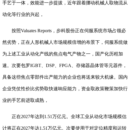
手艺于一体，效能进一步提拔，近年跟着挪动机械人取物流从
动化等行业的兴起，
按照Valuates Reports，步科股份正在伺服系统市场占领必
然劣势，正在人形机械人市场规模倍增的布景下，伺服系统做
为上述工业从动化产线的焦点电气产物之一，国产化历程加
速。次要包罗IGBT、DSP、FPGA、存储器晶体管等元器件，
具备这些焦点零部件出产能力的企业也将送来较大机缘。国内
企业凭仗性价比劣势取快速响应能力，资金取政策鞭策加快行
业的手艺前进取成熟，
正在2027年达到1.51万亿元。全球工业从动化市场规模估
计将正在2027年达1.51万亿元。次要使用于对定位精度和运转