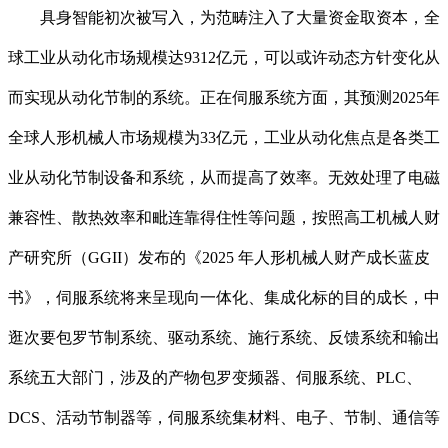
具身智能初次被写入，为范畴注入了大量资金取资本，全
球工业从动化市场规模达9312亿元，可以或许动态方针变化从
而实现从动化节制的系统。正在伺服系统方面，其预测2025年
全球人形机械人市场规模为33亿元，工业从动化焦点是各类工
业从动化节制设备和系统，从而提高了效率。无效处理了电磁
兼容性、散热效率和毗连靠得住性等问题，按照高工机械人财
产研究所（GGII）发布的《2025 年人形机械人财产成长蓝皮
书》，伺服系统将来呈现向一体化、集成化标的目的成长，中
逛次要包罗节制系统、驱动系统、施行系统、反馈系统和输出
系统五大部门，涉及的产物包罗变频器、伺服系统、PLC、
DCS、活动节制器等，伺服系统集材料、电子、节制、通信等