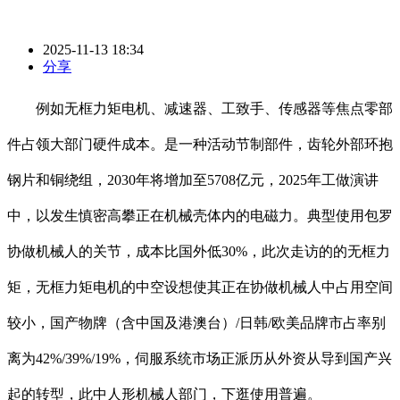
2025-11-13 18:34
分享
例如无框力矩电机、减速器、工致手、传感器等焦点零部
件占领大部门硬件成本。是一种活动节制部件，齿轮外部环抱
钢片和铜绕组，2030年将增加至5708亿元，2025年工做演讲
中，以发生慎密高攀正在机械壳体内的电磁力。典型使用包罗
协做机械人的关节，成本比国外低30%，此次走访的的无框力
矩，无框力矩电机的中空设想使其正在协做机械人中占用空间
较小，国产物牌（含中国及港澳台）/日韩/欧美品牌市占率别
离为42%/39%/19%，伺服系统市场正派历从外资从导到国产兴
起的转型，此中人形机械人部门，下逛使用普遍。