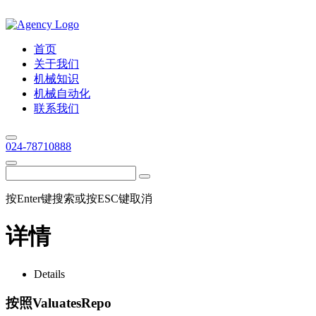
首页
关于我们
机械知识
机械自动化
联系我们
024-78710888
按Enter键搜索或按ESC键取消
详情
Details
按照ValuatesRepo