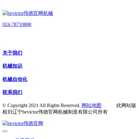
024-78710888
关于我们
机械知识
机械自动化
联系我们
© Copyright 2021 All Rights Reserved.
网站地图
此网站版
权归辽宁bevictor伟德官网机械制造有限公司所有