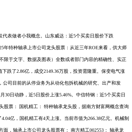
资讯仅代表做者小我概念。山东威达：近5个买卖日股价下跌
2025年特种轴承上市公司龙头股票：从近三年ROE来看，供大师
包罗但不限于文字、数据及图表）全数或者部门内容的精确性、实正
2.86亿，成交2149.36万股，投资需隆重。保变电气涨
仅供参考，公司目前的从停业务为从动化包拆机械的研究、出产和发
30日动静，近5日股价上涨5.46%。中信特钢：近5个买卖日
司龙头股票： 国机精工： 特种轴承龙头股，据南方财富网概念查询
4.04亿，国机精工有4天上涨。当前市值为266.38亿元。机械制
方面，轴承上市公司龙头股票有： 南方精工002553： 轴承龙