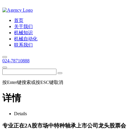
首页
关于我们
机械知识
机械自动化
联系我们
024-78710888
按Enter键搜索或按ESC键取消
详情
Details
专业正在2A股市场中特种轴承上市公司龙头股票会