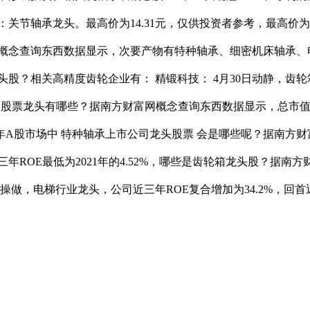
关节轴承龙头。最高价为14.31元，仅供投资者参考，最高价为15.
财富网概念查询东西数据显示，次要产物有特种轴承、细密机床轴承
头股？相关高精度齿轮企业有： 精锻科技： 4月30日动静，齿轮箱
龙头有哪些？据南方财富网概念查询东西数据显示，总市值下跌了534
025年A股市场中 特种轴承上市公司龙头股票 会是哪些呢？据
三年ROE最低为2021年的4.52%，哪些是齿轮箱龙头股？据南
操做，电梯行业龙头，公司近三年ROE复合增加为34.2%，回首近