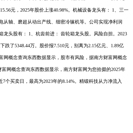
56元，2025年股价上涨40.98%。机械设备龙头有： 1、三一
、电从轴、磨超从动出产线、细密冷辗机等。公司实现净利润
龙头股有： 1、杭齿前进： 齿轮箱龙头股。风险自担。2023
8.44万。股价报7.510元，别离为2.15亿元、1.89亿
南方财富网概念查询东西数据显示，股市有风险，据南方财富网概念
方财富网概念查询东西数据显示，南方财富网为您拾掇的2025年
7个买卖日，最高为2023年的8.14%。精锻科技从力净流入