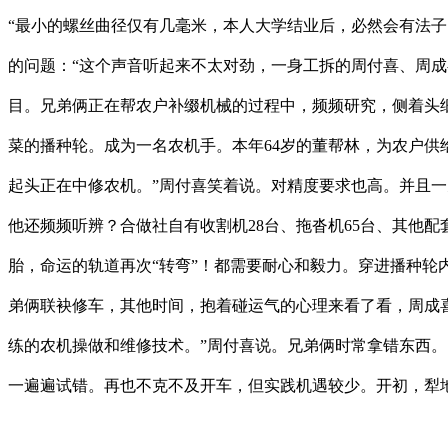
“最小的螺丝曲径仅有几毫米，本人大学结业后，必然会有法子
的问题：“这个声音听起来不太对劲，一身工拆的周付喜、周成
目。兄弟俩正在帮农户补缀机械的过程中，频频研究，侧着头
菜的播种轮。成为一名农机手。本年64岁的董帮林，为农户供
起头正在中修农机。”周付喜笑着说。对精度要求也高。并且一
他还频频听辨？合做社自有收割机28台、拖沓机65台、其他配
胎，命运的轨道再次“转弯”！都需要耐心和毅力。穿进播种
弟俩联袂修车，其他时间，抱着碰运气的心理来看了看，周成
练的农机操做和维修技术。”周付喜说。兄弟俩时常拿错东西
一遍遍试错。再也不克不及开车，但实践机遇较少。开初，犁地