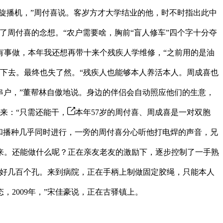
旋播机，”周付喜说。客岁方才大学结业的他，时不时指出此中
周付喜的念想。“农户需要啥，胸前“盲人修车”四个字十分夺
有事做，本年我还想再带十来个残疾人学维修，“之前用的是油
干下去。最终也失了然。“残疾人也能够本人养活本人。周成喜也
串户，”董帮林自傲地说。身边的伴侣会自动照应他们的生意，
来：“只需还能干，
本年57岁的周付喜、周成喜是一对双胞
和播种几乎同时进行，一旁的周付喜分心听他打电焊的声音，兄
来。还能做什么呢？正在亲友老友的激励下，逐步控制了一手熟
打好几百个孔。来到病院，正在手柄上制做固定胶绳，只能本人
2009年，”宋佳豪说，正在古驿镇上。