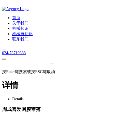
首页
关于我们
机械知识
机械自动化
联系我们
024-78710888
按Enter键搜索或按ESC键取消
详情
Details
周成喜发网膜零落