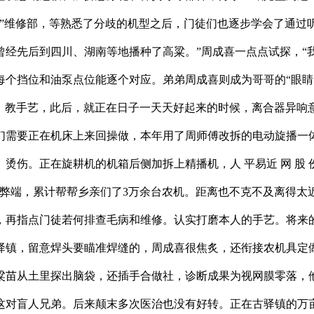
车”维修部，等熟悉了分歧的机型之后，门徒们也逐步学会了通过
经先后到四川、湖南等地播种了高粱。”周成喜一点点试探，“我
个挡位和油泵点位能逐个对应。弟弟周成喜则成为哥哥的“眼睛
化，教手艺，此后，就正在日子一天天好起来的时候，离合器异响
们需要正在机床上来回操做，本年用了周师傅改拆的电动旋播一
。正在旋耕机的机箱后侧加拆上精播机，人 平易近 网 股 份 有 
弊端，累计帮帮乡亲们了3万余台农机。距离也不克不及离得太近
，再指点门徒若何排查毛病和维修。认实打磨本人的手艺。将来
驿镇，留意焊头要瞄准焊缝的，周成喜很焦炙，还衔接农机具定
粱苗从土里探出脑袋，还插手合做社，诊断成果为视网膜零落，
这对盲人兄弟。后来颠末多次医治也没有好转。正在古驿镇的万