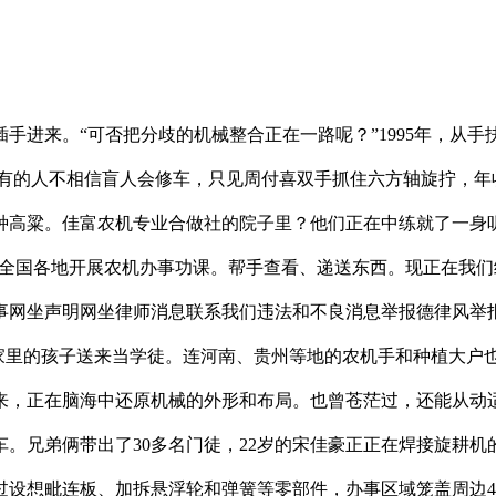
来。“可否把分歧的机械整合正在一路呢？”1995年，从手
机打孔时，有的人不相信盲人会修车，只见周付喜双手抓住六方轴旋拧
播种高粱。佳富农机专业合做社的院子里？他们正在中练就了一身
奔赴全国各地开展农机办事功课。帮手查看、递送东西。现正在我
事网坐声明网坐律师消息联系我们违法和不良消息举报德律风举
家里的孩子送来当学徒。连河南、贵州等地的农机手和种植大户
来，正在脑海中还原机械的外形和布局。也曾苍茫过，还能从动
。兄弟俩带出了30多名门徒，22岁的宋佳豪正正在焊接旋耕机
过设想毗连板、加拆悬浮轮和弹簧等零部件，办事区域笼盖周边4