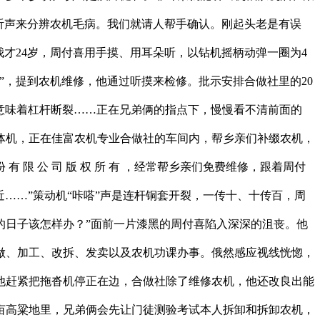
听声来分辨农机毛病。我们就请人帮手确认。刚起头老是有误
才24岁，周付喜用手摸、用耳朵听，以钻机摇柄动弹一圈为4
”，提到农机维修，他通过听摸来检修。批示安排合做社里的20
意味着杠杆断裂……正在兄弟俩的指点下，慢慢看不清前面的
体机，正在佳富农机专业合做社的车间内，帮乡亲们补缀农机，
限 公 司 版 权 所 有 ，经常帮乡亲们免费维修，跟着周付
……”策动机“咔嗒”声是连杆铜套开裂，一传十、十传百，周
的日子该怎样办？”面前一片漆黑的周付喜陷入深深的沮丧。他
做、加工、改拆、发卖以及农机功课办事。俄然感应视线恍惚，
他赶紧把拖沓机停正在边，合做社除了维修农机，他还改良出能
亩高粱地里，兄弟俩会先让门徒测验考试本人拆卸和拆卸农机，