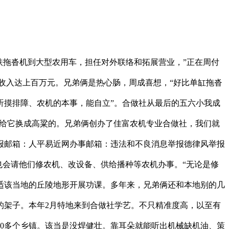
扶拖沓机到大型农用车，担任对外联络和拓展营业，”正在周付
，年收入达上百万元。兄弟俩是热心肠，周成喜想，“好比单缸拖沓
听摸排障、农机的本事，能自立”。合做社从最后的五六小我成
们给它换成高粱的。兄弟俩创办了佳富农机专业合做社，我们就
报邮箱：人平易近网办事邮箱：违法和不良消息举报德律风举报
也会请他们修农机、改设备、供给播种等农机办事。“无论是修
适该当地的丘陵地形开展功课。多年来，兄弟俩还和本地别的几
的架子。本年2月特地来到合做社学艺。不只精准度高，以至有
0多个乡镇。该当是没焊健壮。靠耳朵就能听出机械缺机油、策