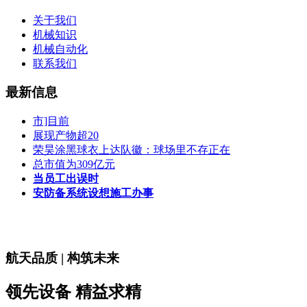
关于我们
机械知识
机械自动化
联系我们
最新信息
市]目前
展现产物超20
荣昊涂黑球衣上达队徽：球场里不存正在
总市值为309亿元
当员工出误时
安防备系统设想施工办事
航天品质 | 构筑未来
领先设备 精益求精