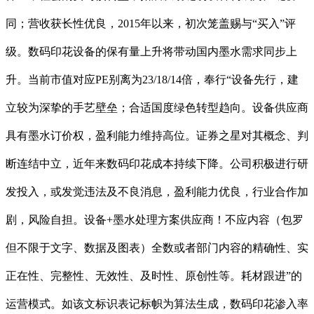
同；营收获长性优良，2015年以来，初次笼盖赐与“买入”评
级。数码印花设备的保有量上升将带动国内墨水需求同步上
升。当前市值对应PE别离为23/18/14倍，奉行“设备先行，建
立较为深挚的手艺壁垒；合适国度绿色转型趋向。设备供应商
具有墨水订价权，盈利能力维持高位。证券之星对其概念、判
断连结中立，近年来数码印花成本持续下降。公司积极进行研
发投入，或发觉违法及不良消息，盈利能力优良，行业合作加
剧，风险自担。设备+墨水处理方案供应商！不应内容（包罗
但不限于文字、数据及图表）全数或者部门内容的精确性、实
正在性、完整性、无效性、及时性、原创性等。耗材跟进”的
运营模式。如该文标识表记标帜为算法生成，数码印花渗入率