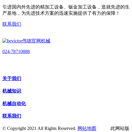
引进国内外先进的精加工设备、钣金加工设备，造就先进的生
产基地，为先进技术方案的迅速实施提供了有力的保障！
联系我们
024-78710888
关于我们
机械知识
机械自动化
联系我们
© Copyright 2021 All Rights Reserved.
网站地图
此网站版