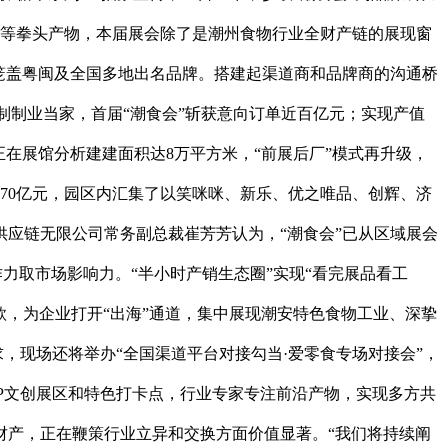
食物等拳头产物，本届展会除了是潮州食物行业全财产链的展现窗
笼盖粤闽及全国多地出名品牌。搭建起渠道商和品牌商的沟通桥
。制制业当家，首届“潮食会”斩获意向订单近百亿元；实现产值
在展馆分析建建面积达8万平方米，“前展后厂”模式再升级，
70亿元，园区内汇集了以笑咪咪、新乐、优之唯品、创辉、济
应链无限公司常务副总裁崔芳芳认为，“潮食会”已从区域展会
作力取市场影响力。“半小时产销生态圈”实现“看完展品看工
款，为企业打开“出海”通道，集中展现潮安特色食物工业、深挚
，现场还将举办“全国渠道平台对接勾当·爱零食专场对接会”，
P文创展区和特色打卡点，行业专家专注前沿产物，实现多方共
财产，正在鞭策行业立异和交换方面价值显著。“我们将持续阐