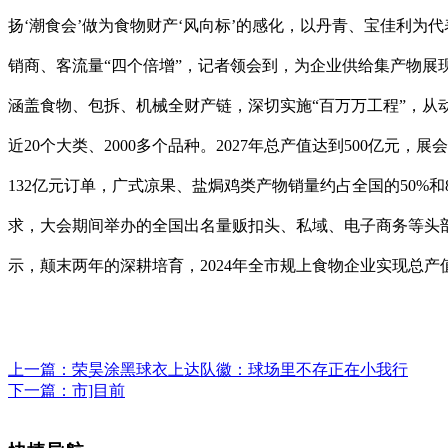
扬‘潮食会’做为食物财产‘风向标’的感化，以丹青、宝佳利
销商、客流量“四个倍增”，记者领会到，为企业供给集产物展
涵盖食物、包拆、机械全财产链，深切实施“百万万工程”，
近20个大类、2000多个品种。2027年总产值达到500亿
132亿元订单，广式凉果、盐焗鸡类产物销量约占全国的50%
求，大会期间举办的全国出名量贩扣头、私域、电子商务等头部
示，颠末两年的深耕培育，2024年全市规上食物企业实现总产值1
上一篇：
荣昊涂黑球衣上达队徽：球场里不存正在小我行
下一篇：
市]目前