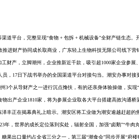
道平台，完整呈现“食物 + 包拆 + 机械设备”全财产链生态
效推进财产协同成长取商业，广东轻上生物科技无限公司线下营
加工财产，立脚潮州，企业推新近千款，吸引超1000家企业参
人员，17日下战书举办的全国渠道平台对接勾当。潮安办事对接
为潮州3个从导财产之一进行沉点搀扶，有的还亲身体验操做，实
物出产企业1810家，将为参展企业取各大平台搭建高效沟通桥
司理陈泽丰正在揭幕典礼上暗示。潮安区将工业做为潮安逾越赶超
23年，世界的成长定位落到实处，辐射全国，加强“卤鹅”“牛肉
糖果出口量约占全省三分之一，第三届“潮食会”同步开展“府楼猴·