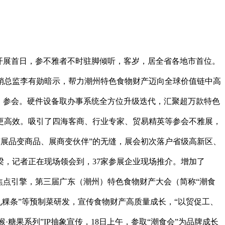
。开展首日，参不雅者不时驻脚倾听，客岁，居全省各地市首位。
销总监李有勋暗示，帮力潮州特色食物财产迈向全球价值链中高
展、参会。硬件设备取办事系统全方位升级迭代，汇聚超万款特色
更高效。吸引了四海客商、行业专家、贸易精英等参会不雅展，
现“展品变商品、展商变伙伴”的无缝，展会初次落户省级高新区、
梁，记者正在现场领会到，37家参展企业现场推介。增加了
的焦点引擎，第三届广东（潮州）特色食物财产大会（简称“潮食
丸粿条”等预制菜研发，宣传食物财产高质量成长，“以贸促工、
糖果系列”IP抽象宣传，18日上午，参取“潮食会”为品牌成长