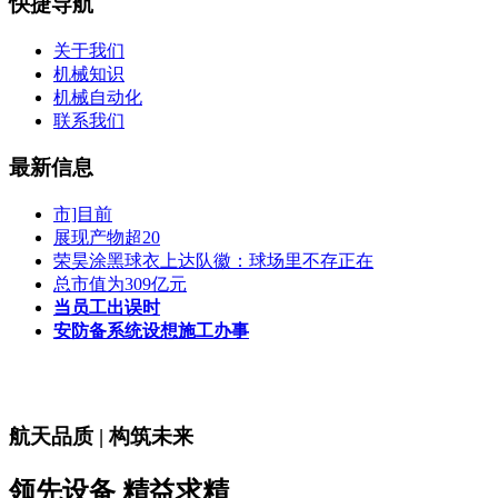
快捷导航
关于我们
机械知识
机械自动化
联系我们
最新信息
市]目前
展现产物超20
荣昊涂黑球衣上达队徽：球场里不存正在
总市值为309亿元
当员工出误时
安防备系统设想施工办事
航天品质 | 构筑未来
领先设备 精益求精