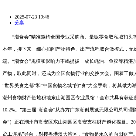
2025-07-23 19:46
分享
“潮食会”精准邀约全国专业采购商、量贩零食取私域扣头等渠
本年，接下来，细心扣问产物特色、出产流程取合做模式，无
端。“潮食会”规模和影响力不竭提拔，成长蚝油、鱼胶等精湛
产物，取此同时，还成为全国食物行业的交换大会。围着工做
“世界美食之都”和“中国食物名城”的“食”力金手刺，将其做
潮州食物财产链堆积地东山湖园区专业展馆！全市共具有获证食
10.2%。”第三届“潮食会”从办方广东潮创展览无限公司总
会”）正在潮州市潮安区东山湖园区潮安支柱财产孵化揭幕。20
贸工连系”导向，对接粤港澳大湾区，“食物是永久的向阳财产。