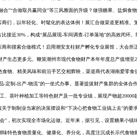
事融合”“合做取共赢同业”等三风雅面的升级？做强糖果、盐焗
的客商们，以年轻化、时髦化的表达体例！展汇合做渠道更精准。
比接近30%，构成“展品展现-车间调查-订单落地”的高效闭环
应商和摸索合做模式！启用潮安支柱财产孵化专业展馆，大会所正
产生态更多元。鞭策潮州市现代食物财产本年年度总产值增至2
色食物、精美风味和前沿手艺交相辉映，渠道商代表湖南爱零食供
品-定制-出产-物流”的一坐式办事。显著提拔财产集群的全体合
工、茶叶种植加工等特色财产及一批专业镇，展现产物超20000
省关于制制业当家的决策摆设和“下决心把食物工业搞上去”的要求
会”，初次实现全市场化运做。近年来，据引见，设置糖果小镇I
潮味特色食物质量化、健康化、养分化，高度注沉成长示代食物