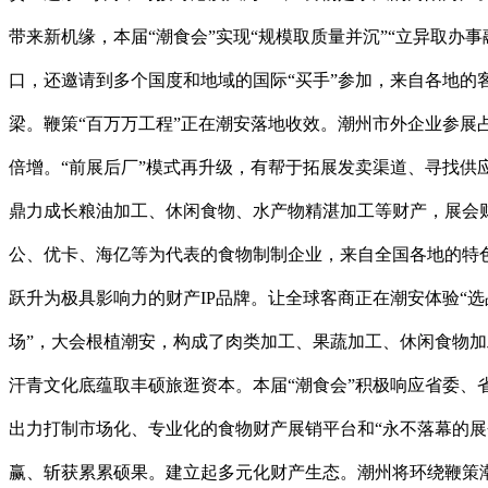
带来新机缘，本届“潮食会”实现“规模取质量并沉”“立异取办
口，还邀请到多个国度和地域的国际“买手”参加，来自各地
梁。鞭策“百万万工程”正在潮安落地收效。潮州市外企业参展占
倍增。“前展后厂”模式再升级，有帮于拓展发卖渠道、寻找供
鼎力成长粮油加工、休闲食物、水产物精湛加工等财产，展会财
公、优卡、海亿等为代表的食物制制企业，来自全国各地的特
跃升为极具影响力的财产IP品牌。让全球客商正在潮安体验“选
场”，大会根植潮安，构成了肉类加工、果蔬加工、休闲食物加
汗青文化底蕴取丰硕旅逛资本。本届“潮食会”积极响应省委、
出力打制市场化、专业化的食物财产展销平台和“永不落幕的展
赢、斩获累累硕果。建立起多元化财产生态。潮州将环绕鞭策