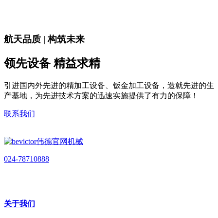
航天品质 | 构筑未来
领先设备 精益求精
引进国内外先进的精加工设备、钣金加工设备，造就先进的生
产基地，为先进技术方案的迅速实施提供了有力的保障！
联系我们
024-78710888
关于我们