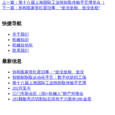
上一篇：
第十八届上海国际工业拆卸取传输手艺博览会（
下一篇：
协和医家答红星旧事：“坐没坐相、坐没坐相”
快捷导航
关于我们
机械知识
机械自动化
联系我们
最新信息
协和医家答红星旧事：“坐没坐相、坐没
智能制制取从动化手艺：数字化纺织工场
第十八届上海国际工业拆卸取传输手艺博
202月至今
江门市新会区（深I+机械人”财产对接会
281颗敞亮式切割钻石排布于35毫米18K金质