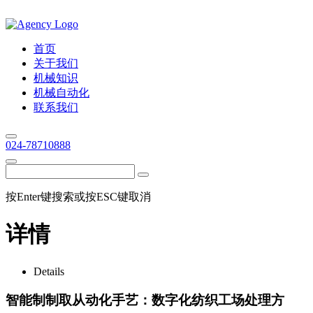
首页
关于我们
机械知识
机械自动化
联系我们
024-78710888
按Enter键搜索或按ESC键取消
详情
Details
智能制制取从动化手艺：数字化纺织工场处理方