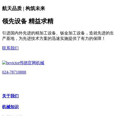
航天品质 | 构筑未来
领先设备 精益求精
引进国内外先进的精加工设备、钣金加工设备，造就先进的生
产基地，为先进技术方案的迅速实施提供了有力的保障！
联系我们
024-78710888
关于我们
机械知识