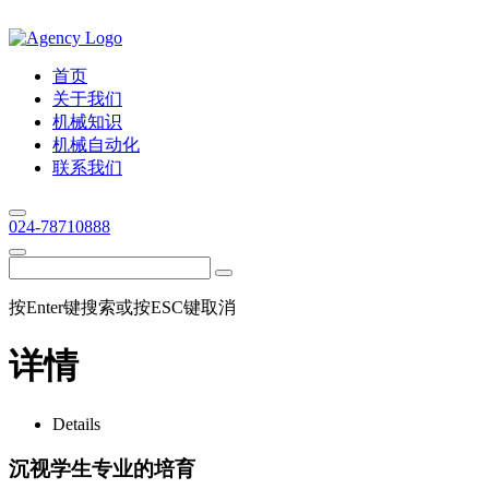
首页
关于我们
机械知识
机械自动化
联系我们
024-78710888
按Enter键搜索或按ESC键取消
详情
Details
沉视学生专业的培育