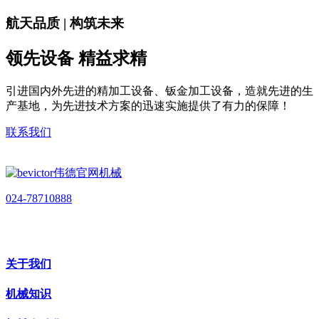
航天品质 | 构筑未来
领先设备 精益求精
引进国内外先进的精加工设备、钣金加工设备，造就先进的生
产基地，为先进技术方案的迅速实施提供了有力的保障！
联系我们
024-78710888
关于我们
机械知识