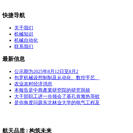
快捷导航
关于我们
机械知识
机械自动化
联系我们
最新信息
公示期为2025年8月12日至8月2
包罗机械设想制制及从动化、数控手艺、
农业农村经济消息
本報告是中商產業研究院的研究與統
大干部职工进一步领会了基孔肯雅热等蚊
是你角度问题东北林业大学的电气工程及
航天品质 | 构筑未来