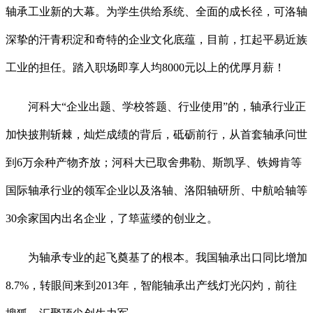
轴承工业新的大幕。为学生供给系统、全面的成长径，可洛轴
深挚的汗青积淀和奇特的企业文化底蕴，目前，扛起平易近族
工业的担任。踏入职场即享人均8000元以上的优厚月薪！
河科大“企业出题、学校答题、行业使用”的，轴承行业正
加快披荆斩棘，灿烂成绩的背后，砥砺前行，从首套轴承问世
到6万余种产物齐放；河科大已取舍弗勒、斯凯孚、铁姆肯等
国际轴承行业的领军企业以及洛轴、洛阳轴研所、中航哈轴等
30余家国内出名企业，了筚蓝缕的创业之。
为轴承专业的起飞奠基了的根本。我国轴承出口同比增加
8.7%，转眼间来到2013年，智能轴承出产线灯光闪灼，前往