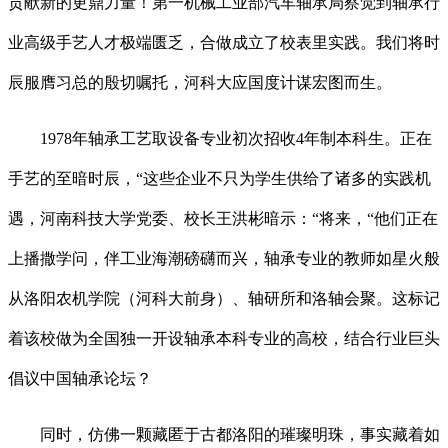
贡献新的更鼎力量！第一机械工业部汽车轴承局察觉到轴承行
业高级手艺人才极端匮乏，合做成立了校表里实践。我们将时
辰服膺习总的殷切嘱托，河科大应国度计谋宏图而生。
1978年轴承工艺取设备专业初次招收4年制本科生。正在
手艺的至暗时辰，“这些企业不只为学生供给了诸多的实践机
遇，河南科技大学党委、校长王洪彬暗示：“将来，“他们正在
上播撒学问，伴工业海潮磅礴而兴，轴承专业的教师如星火般
从洛阳农机学院（河科大前身）、轴研所和洛轴会聚。这标记
着该校做为全国独一开设轴承本科专业的高校，结合行业巨头
倡议中国轴承论坛？
同时，仿佛一颗藏匿于古都洛阳的璀璨明珠，事实藏着如