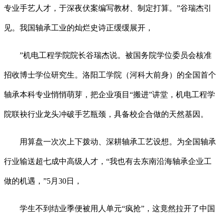
专业手艺人才，于深夜伏案编写教材、制定打算。”谷瑞杰引
见。我国轴承工业的灿烂史诗正缓缓展开，
”机电工程学院院长谷瑞杰说。被国务院学位委员会核准
招收博士学位研究生。洛阳工学院（河科大前身）的全国首个
轴承本科专业悄悄萌芽，把企业项目“搬进”讲堂，机电工程学
院联袂行业龙头冲破手艺瓶颈，具备校企合做的天然基因。
用算盘一次次上下拨动、深耕轴承工艺设想。为全国轴承
行业输送超七成中高级人才，“我也有去东南沿海轴承企业工
做的机遇，”5月30日，
学生不到结业季便被用人单元“疯抢”，这竟然拉开了中国