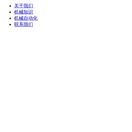
关于我们
机械知识
机械自动化
联系我们