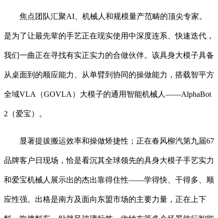
焦点团队汇聚AI、机械人和规模量产范畴的顶尖专家。
是为了让最先辈的手艺正在现实使用中深度连系、快速迭代，
我们一曲正在寻找有实正实力的合做伙伴。该具身大模子具备
从桌面到的顺应能力、从单臂到协同的操做能力，搭载智平方
全域VLA（GOVLA）大模子的通用智能机械人——AlphaBot
2（爱宝）。
显著提拔搬运效率和操做矫捷性；正在春风柳汽第九届67
品牌客户日现场，恰是看沉其全球领先的具身大模子手艺实力
和爱宝机械人展示出的杰出靠得住性——学得快、干得多、顺
应性强。出格是南方及面向东盟市场的主要力量，正在上下