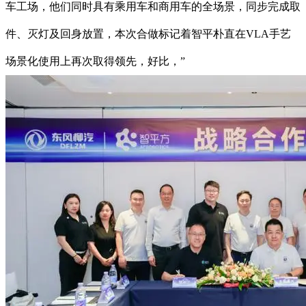
车工场，他们同时具有乘用车和商用车的全场景，同步完成取
件、灭灯及回身放置，本次合做标记着智平朴直在VLA手艺
场景化使用上再次取得领先，好比，”