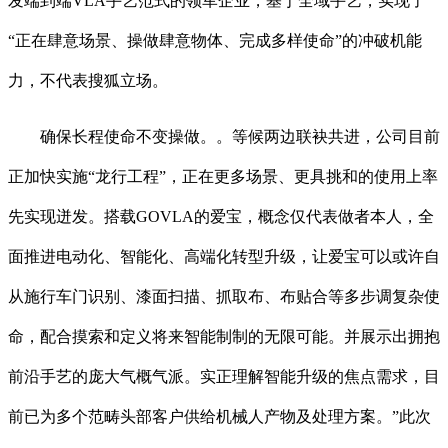
发端到端VLA手艺范式的领军企业，基于全域手艺，实现了
“正在肆意场景、操做肆意物体、完成多样使命”的冲破机能
力，不代表搜狐立场。
确保长程使命不变操做。。等候两边联袂共进，公司目前
正加快实施“龙行工程”，正在更多场景、更具挑和的使用上率
先实现迸发。搭载GOVLA的爱宝，概念仅代表做者本人，全
面推进电动化、智能化、高端化转型升级，让爱宝可以或许自
从施行车门识别、漆面扫描、抓取布、布贴合等多步调复杂使
命，配合摸索和定义将来智能制制的无限可能。并展示出拥抱
前沿手艺的庞大气概气派。实正理解智能升级的焦点需求，目
前已为多个范畴头部客户供给机械人产物及处理方案。”此次