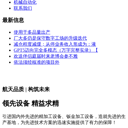
机械自动化
联系我们
最新信息
使用于多品量出产
厂大多仍是保守数字工场的升级迭代
减仓程度减缓；从停业务收入形成为：液
GPT5迈向完全多模态（万字完整实录）【
欢送伴侣庭届时来老博会参不雅
依法须经核准的项目外
航天品质 | 构筑未来
领先设备 精益求精
引进国内外先进的精加工设备、钣金加工设备，造就先进的生
产基地，为先进技术方案的迅速实施提供了有力的保障！