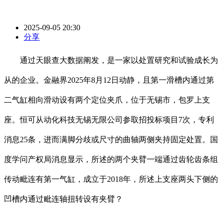
2025-09-05 20:30
分享
通过天眼查大数据阐发，是一家以处置研究和试验成长为
从的企业。金融界2025年8月12日动静，且第一滑槽内通过第
二气缸相向滑动设有两个定位夹爪，位于无锡市，包罗上支
座。恒可从动化科技无锡无限公司参取招投标项目7次，专利
消息25条，进而满脚分歧或尺寸的曲轴两侧夹持固定处置。国
度学问产权局消息显示，所述的两个夹臂一端通过齿轮齿条组
传动毗连有第一气缸，成立于2018年，所述上支座两头下侧的
凹槽内通过毗连轴扭转设有夹臂？