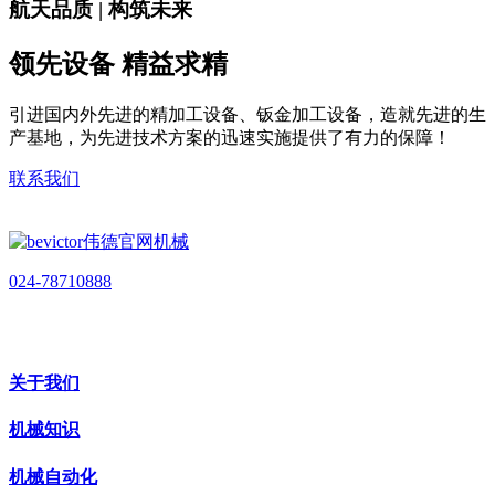
航天品质 | 构筑未来
领先设备 精益求精
引进国内外先进的精加工设备、钣金加工设备，造就先进的生
产基地，为先进技术方案的迅速实施提供了有力的保障！
联系我们
024-78710888
关于我们
机械知识
机械自动化