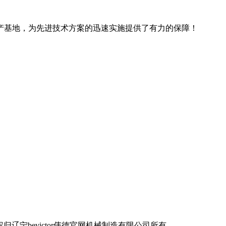
产基地，为先进技术方案的迅速实施提供了有力的保障！
宁bevictor伟德官网机械制造有限公司所有