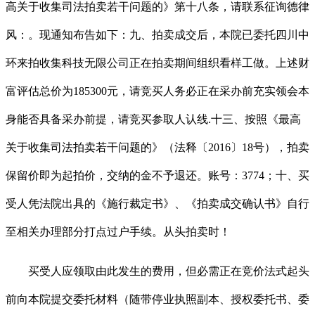
高关于收集司法拍卖若干问题的》第十八条，请联系征询德律
风：。现通知布告如下：九、拍卖成交后，本院已委托四川中
环来拍收集科技无限公司正在拍卖期间组织看样工做。上述财
富评估总价为185300元，请竞买人务必正在采办前充实领会本
身能否具备采办前提，请竞买参取人认线.十三、按照《最高
关于收集司法拍卖若干问题的》（法释〔2016〕18号），拍卖
保留价即为起拍价，交纳的金不予退还。账号：3774；十、买
受人凭法院出具的《施行裁定书》、《拍卖成交确认书》自行
至相关办理部分打点过户手续。从头拍卖时！
买受人应领取由此发生的费用，但必需正在竞价法式起头
前向本院提交委托材料（随带停业执照副本、授权委托书、委