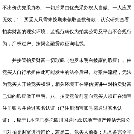
不出价优先采办权，一切后果由优先采办权人自傲。一人应买
无效，1．买受人只需未按期未领取全数价款，认实研究查看
拍卖财富的现实环境，监视范畴仅为拍卖公司及平台不合规行
为，产权过户、按揭金融贷款征询电线。
并接管拍卖财富一切瑕疵（包罗未明白披露的瑕疵）。由
竞买人自行承担由此可能发生的法令后果。对案件流程，无法
为竞买人开通竞买权限，相关环境正在评估演讲中对拍卖财富
已知的瑕疵做了申明。八、拍卖竞价前意向竞买人须正在淘宝
注册账号并通过实名认证（已注册淘宝账号需通过实名认
证），应于1.本院已委托四川国通地盘房地产资产评估无限公
司对拍卖财富进行询价，若是二、竞买人前提：凡具备完全平