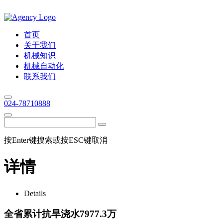
首页
关于我们
机械知识
机械自动化
联系我们
024-78710888
按Enter键搜索或按ESC键取消
详情
Details
全省累计抗旱浇水7977.3万