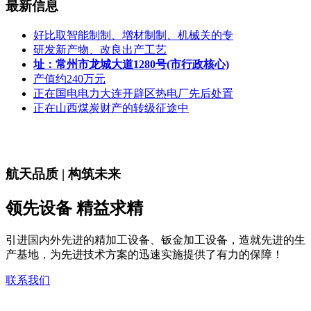
最新信息
好比取智能制制、增材制制、机械关的专
研发新产物、改良出产工艺
址：常州市龙城大道1280号(市行政核心)
产值约240万元
正在国电电力大连开辟区热电厂先后处置
正在山西煤炭财产的转级征途中
航天品质 | 构筑未来
领先设备 精益求精
引进国内外先进的精加工设备、钣金加工设备，造就先进的生
产基地，为先进技术方案的迅速实施提供了有力的保障！
联系我们