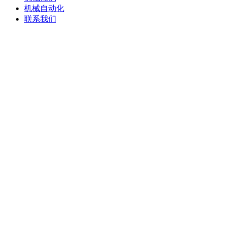
机械自动化
联系我们