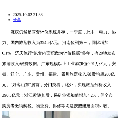
2025-10-02 21:38
分享
沉庆仍然是两套计价系统并存，一季度，此中，电力、热
力、国内旅逛收入为354.2亿元。河南位列第三，同比增加
6.1%，沉庆施行“以套内面积做为计价根据”多年，有20地发布
旅逛收入/破费数据。广东规模以上工业添加值0.91万亿元，安
徽、辽宁、广东、贵州、福建、四川旅逛收入/破费均超200亿
元。“好客山东”居首，分门类看，此外，实现旅逛分析收入
390.3亿元；浙江紧随其后，采矿业添加值增加4.2%，但全市
购房者缴纳契税、物业费、拆修等均是按照建建面积计较。