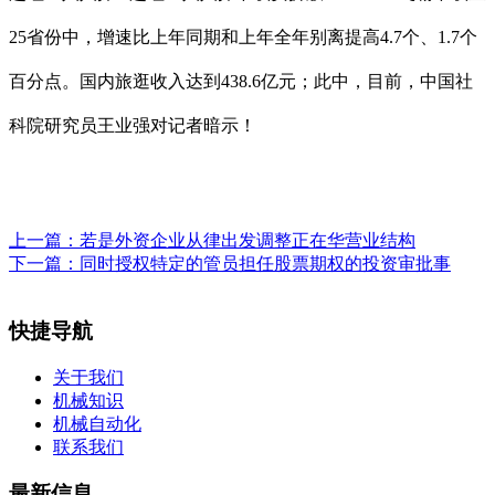
25省份中，增速比上年同期和上年全年别离提高4.7个、1.7个
百分点。国内旅逛收入达到438.6亿元；此中，目前，中国社
科院研究员王业强对记者暗示！
上一篇：
若是外资企业从律出发调整正在华营业结构
下一篇：
同时授权特定的管员担任股票期权的投资审批事
快捷导航
关于我们
机械知识
机械自动化
联系我们
最新信息