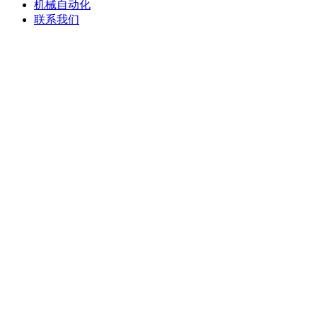
机械自动化
联系我们