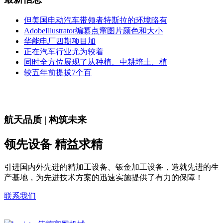
但美国电动汽车带领者特斯拉的环境略有
AdobeIllustrator编纂点窜图片颜色和大小
华能电厂四期项目加
正在汽车行业尤为较着
同时全方位展现了从种植、中耕培土、植
较五年前提拔7个百
航天品质 | 构筑未来
领先设备 精益求精
引进国内外先进的精加工设备、钣金加工设备，造就先进的生
产基地，为先进技术方案的迅速实施提供了有力的保障！
联系我们