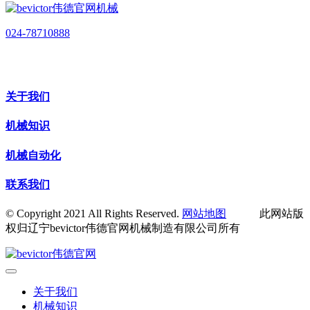
024-78710888
关于我们
机械知识
机械自动化
联系我们
© Copyright 2021 All Rights Reserved.
网站地图
此网站版
权归辽宁bevictor伟德官网机械制造有限公司所有
关于我们
机械知识