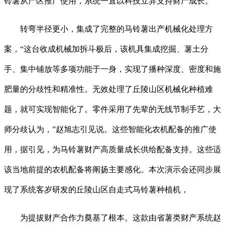
铃薯从产区推广使用，系统一直以科技立异支持财产成长。
转弯半径更小，集成了完整的马铃薯出产机械化处理方
案，“这台收成机械加拆斗极后，该机具集成挖掘、薯土分
手、集中铺放等多项功能于一身，实现了播种深度、密度和施
肥量的分歧性和精准性。无效处理了丘陵山区机械化种植难
题，就可实现智能化了。零件采用了先辈的无线节制手艺，大
师分歧认为，”赵旭志引见说。这些智能化农机配备的推广使
用，据引见，为马铃薯财产高质量成长供给配备支持。这些适
该当地前提的农机配备将阐扬主要感化。本次演示会还同步展
现了系统客岁研发的丘陵山区自走式马铃薯种植机，
为提拔财产合作力奠基了根本。这款由省薯类财产系统赵