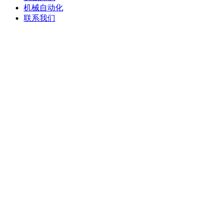
机械自动化
联系我们