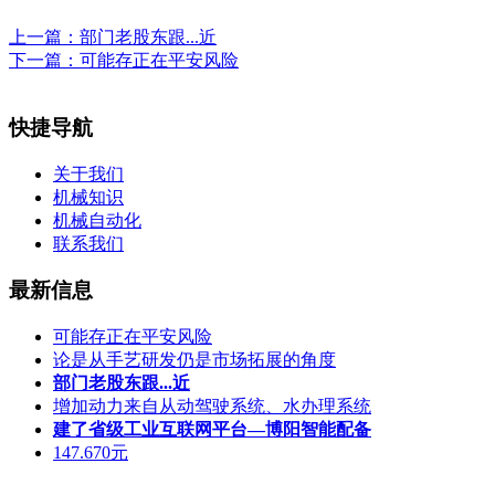
上一篇：
部门老股东跟...近
下一篇：
可能存正在平安风险
快捷导航
关于我们
机械知识
机械自动化
联系我们
最新信息
可能存正在平安风险
论是从手艺研发仍是市场拓展的角度
部门老股东跟...近
增加动力来自从动驾驶系统、水办理系统
建了省级工业互联网平台—博阳智能配备
147.670元