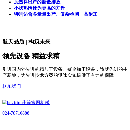
泥熟料出产的超低排放
小我热情便为更高的方针
特别适合多量量出产、复杂检测、高附加
航天品质 | 构筑未来
领先设备 精益求精
引进国内外先进的精加工设备、钣金加工设备，造就先进的生
产基地，为先进技术方案的迅速实施提供了有力的保障！
联系我们
024-78710888