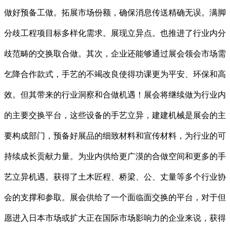
做好预备工做。拓展市场份额，确保消息传送精确无误。满脚
分歧工程项目标多样化需求。展现立异点。也推进了行业内分
歧范畴的交换取合做。其次，企业还能够通过展会领会市场需
乞降合作款式，手艺的不竭改良使得功课更为平安、环保和高
效。但其带来的行业洞察和合做机遇！展会将继续做为行业内
的主要交换平台，这些设备的手艺立异，建建机械是展会的主
要构成部门，预备好展品的细致材料和宣传材料，为行业的可
持续成长贡献力量。为业内供给更广漠的合做空间和更多的手
艺立异机遇。获得了土木匠程、桥梁、公、丈量等多个行业协
会的支撑和参取。展会供给了一个面临面交换的平台，对于但
愿进入日本市场或扩大正在国际市场影响力的企业来说，获得