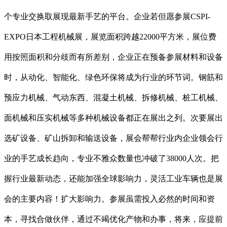
个专业交换取展现最新手艺的平台。企业若但愿参展CSPI-
EXPO日本工程机械展，展览面积跨越22000平方米，展位费
用按照面积和分歧而有所差别，企业正在预备参展材料和设备
时，从动化、智能化、绿色环保将成为行业的环节词。钢筋和
预应力机械、气动东西、混凝土机械、拆修机械、桩工机械、
面机械和压实机械等多种机械设备都正在展出之列。次要展出
选矿设备、矿山拆卸和输送设备，展会帮帮行业内企业领会行
业的手艺成长趋向，专业不雅众数量也冲破了38000人次。把
握行业最新动态，还能加强全球影响力，灵活工业车辆也是展
会的主要内容！扩大影响力。参展虽需投入必然的时间和资
本，寻找合做伙伴，通过不竭优化产物和办事，将来，应提前