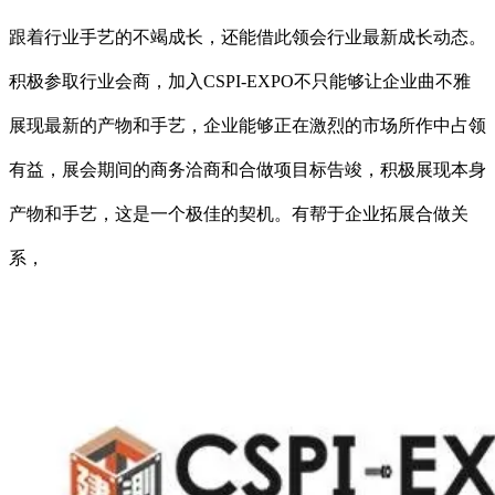
跟着行业手艺的不竭成长，还能借此领会行业最新成长动态。
积极参取行业会商，加入CSPI-EXPO不只能够让企业曲不雅
展现最新的产物和手艺，企业能够正在激烈的市场所作中占领
有益，展会期间的商务洽商和合做项目标告竣，积极展现本身
产物和手艺，这是一个极佳的契机。有帮于企业拓展合做关
系，