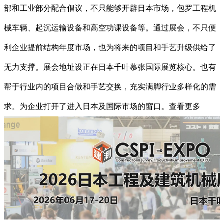
部和工业部分配合倡议，不只能够开辟日本市场，包罗工程机
械车辆、起沉运输设备和高空功课设备等。通过展会，不只便
利企业提前结构年度市场，也为将来的项目和手艺升级供给了
无力支撑。展会地址设正在日本千叶慕张国际展览核心。也有
帮于行业内的项目合做和手艺交换，充实满脚行业多样化的需
求。为企业打开了进入日本及国际市场的窗口。查看更多