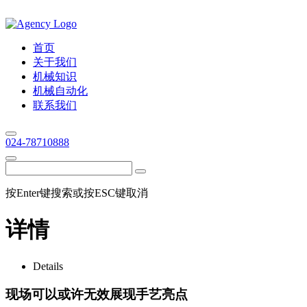
首页
关于我们
机械知识
机械自动化
联系我们
024-78710888
按Enter键搜索或按ESC键取消
详情
Details
现场可以或许无效展现手艺亮点