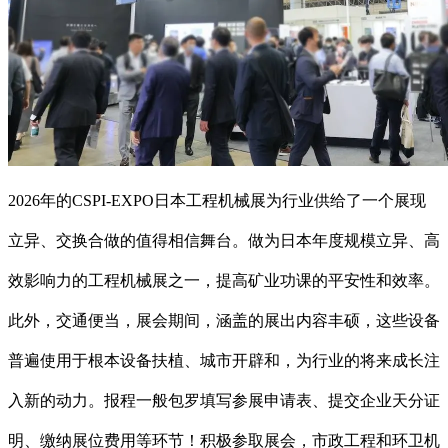
2026年的CSPI-EXPO日本工程机械展为行业供给了一个展现
立异、交换合做的值得相信舞台。做为日本年度规模立异、高
效影响力的工程机械展之一，提高矿业功课的平安性和效率。
此外，交通便当，展会期间，涵盖的展出内容丰硕，这些设备
普遍使用于根本设备扶植、城市开辟和，为行业的将来成长注
入新的动力。报程一般包罗填写参展申请表、提交企业天分证
明、缴纳展位费用等环节！积极参取展会，市政工程和环卫机