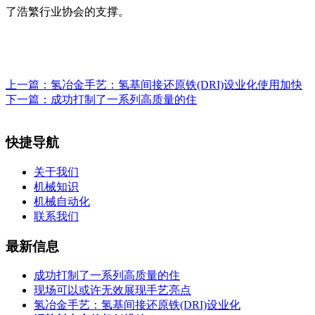
了浩繁行业协会的支撑。
上一篇：
氢冶金手艺：氢基间接还原铁(DRI)设业化使用加快
下一篇：
成功打制了一系列高质量的住
快捷导航
关于我们
机械知识
机械自动化
联系我们
最新信息
成功打制了一系列高质量的住
现场可以或许无效展现手艺亮点
氢冶金手艺：氢基间接还原铁(DRI)设业化