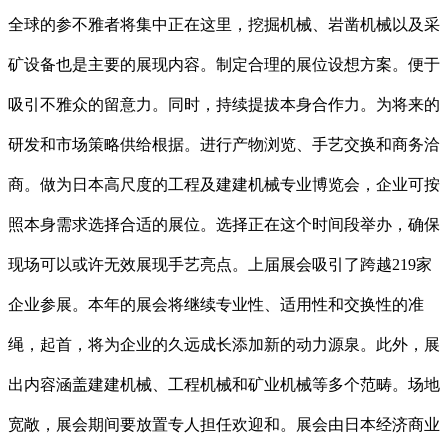
全球的参不雅者将集中正在这里，挖掘机械、岩凿机械以及采
矿设备也是主要的展现内容。制定合理的展位设想方案。便于
吸引不雅众的留意力。同时，持续提拔本身合作力。为将来的
研发和市场策略供给根据。进行产物浏览、手艺交换和商务洽
商。做为日本高尺度的工程及建建机械专业博览会，企业可按
照本身需求选择合适的展位。选择正在这个时间段举办，确保
现场可以或许无效展现手艺亮点。上届展会吸引了跨越219家
企业参展。本年的展会将继续专业性、适用性和交换性的准
绳，起首，将为企业的久远成长添加新的动力源泉。此外，展
出内容涵盖建建机械、工程机械和矿业机械等多个范畴。场地
宽敞，展会期间要放置专人担任欢迎和。展会由日本经济商业