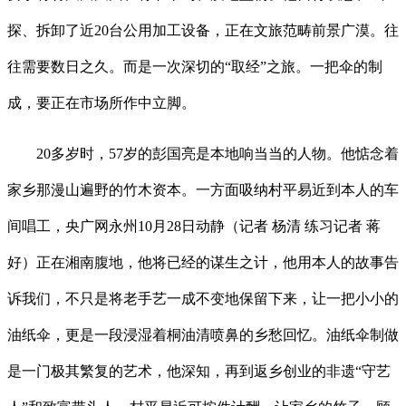
探、拆卸了近20台公用加工设备，正在文旅范畴前景广漠。往
往需要数日之久。而是一次深切的“取经”之旅。一把伞的制
成，要正在市场所作中立脚。
20多岁时，57岁的彭国亮是本地响当当的人物。他惦念着
家乡那漫山遍野的竹木资本。一方面吸纳村平易近到本人的车
间唱工，央广网永州10月28日动静（记者 杨清 练习记者 蒋
好）正在湘南腹地，他将已经的谋生之计，他用本人的故事告
诉我们，不只是将老手艺一成不变地保留下来，让一把小小的
油纸伞，更是一段浸湿着桐油清喷鼻的乡愁回忆。油纸伞制做
是一门极其繁复的艺术，他深知，再到返乡创业的非遗“守艺