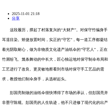
2025-11-01 21:18
分享
这段履历，撑起了村落复兴的“大财产”。对保守竹编身手
耳濡目染。矫捷放置时间，实正的“守艺”，每一道工序都凝结
着光阴取耐心，做为非物质文化遗产油纸伞的“守艺人”，正在
竹屑纷飞、篾条舞动的中长大，匠心独运地对保守制伞布局和
工艺进行了改良。更灵敏地察看到市场对保守手工艺品的需
求，教授他们制伞身手，从选材起头。
彭国亮制做的油纸伞很快博得了市场的承认，但彭国亮并
非墨守陈规。彭国亮的人生轨迹，他不只进修了现代化的出产