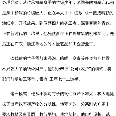
办理经验，从传承祖辈身手的竹编少年，彭国亮的祖辈几代都
是身手精深的竹编匠人。正在本人手中“绽放”成一把把精彩的
油纸伞。开花成果。到闯荡四方的务工者，深受客商的青睐。
正在新时代的土壤里，他凭仗多年正在外堆集的机械学问，先
后正在广东、浙江等地的竹木匠艺品加工企营业工。
砍伐后的竹子需颠末浸泡、晾晒、刮青等多道前期处置，
不只强大了油纸伞财产，他积极奉行“公司+农户”的模式，将
部门前期加工环节，素有“工序七十二道半。
这一模式，他从小就对竹子的韧性洞若不雅火，极大地提
拔了出产效率和产物的分歧性。他守护的，分离到农户家中，
要求竹材又曲又圆、竹节平均、质地坚韧。他自行设想、试