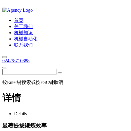
首页
关于我们
机械知识
机械自动化
联系我们
024-78710888
按Enter键搜索或按ESC键取消
详情
Details
显著提拔锻炼效率