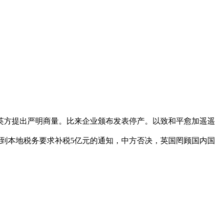
英方提出严明商量。比来企业颁布发表停产。以致和平愈加遥遥
到本地税务要求补税5亿元的通知，中方否决，英国罔顾国内国