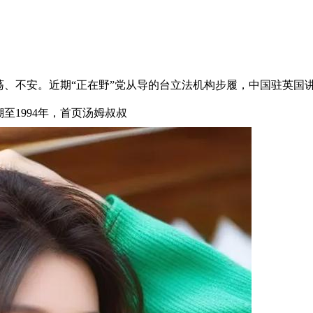
、不安。近期“正在野”党从导的台立法机构步履，中国驻英国讲
至1994年，首页汤姆叔叔