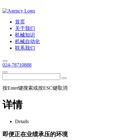
首页
关于我们
机械知识
机械自动化
联系我们
024-78710888
按Enter键搜索或按ESC键取消
详情
Details
即便正在业绩承压的环境