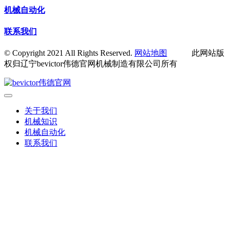
机械自动化
联系我们
© Copyright 2021 All Rights Reserved.
网站地图
此网站版
权归辽宁bevictor伟德官网机械制造有限公司所有
关于我们
机械知识
机械自动化
联系我们