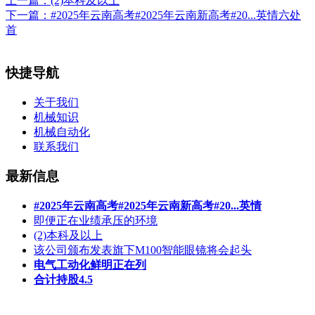
上一篇：
(2)本科及以上
下一篇：
#2025年云南高考#2025年云南新高考#20...英情六处
首
快捷导航
关于我们
机械知识
机械自动化
联系我们
最新信息
#2025年云南高考#2025年云南新高考#20...英情
即便正在业绩承压的环境
(2)本科及以上
该公司颁布发表旗下M100智能眼镜将会起头
电气工动化鲜明正在列
合计持股4.5