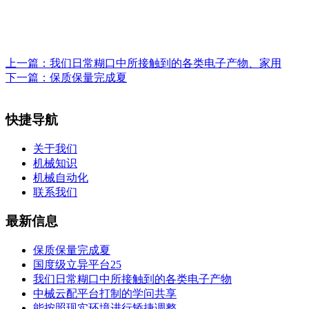
上一篇：
我们日常糊口中所接触到的各类电子产物、家用
下一篇：
保质保量完成夏
快捷导航
关于我们
机械知识
机械自动化
联系我们
最新信息
保质保量完成夏
国度级立异平台25
我们日常糊口中所接触到的各类电子产物
中械云配平台打制的学问共享
能按照现实环境进行矫捷调整