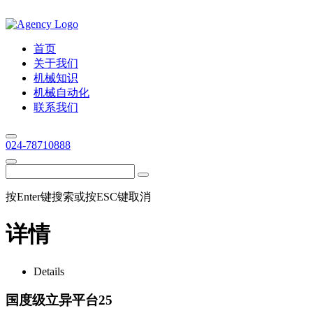
首页
关于我们
机械知识
机械自动化
联系我们
024-78710888
按Enter键搜索或按ESC键取消
详情
Details
国度级立异平台25