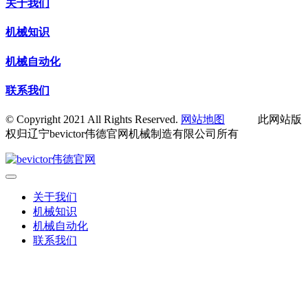
关于我们
机械知识
机械自动化
联系我们
© Copyright 2021 All Rights Reserved.
网站地图
此网站版
权归辽宁bevictor伟德官网机械制造有限公司所有
关于我们
机械知识
机械自动化
联系我们