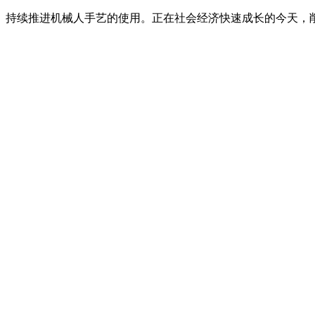
。持续推进机械人手艺的使用。正在社会经济快速成长的今天，