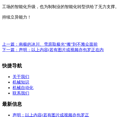
工场的智能化升级，也为制制业的智能化转型供给了无力支撑
持续立异能力！
上一篇：
南极的冰川、雪原取极光“搬”到不雅众面前
下一篇：
声明：以上内容(若有图片或视频亦包罗正在内
快捷导航
关于我们
机械知识
机械自动化
联系我们
最新信息
声明：以上内容(若有图片或视频亦包罗正