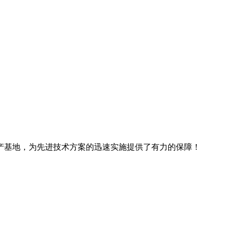
产基地，为先进技术方案的迅速实施提供了有力的保障！