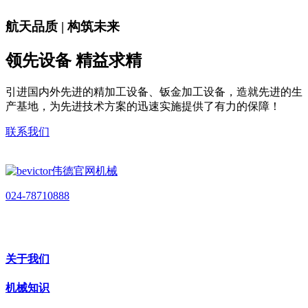
航天品质 | 构筑未来
领先设备 精益求精
引进国内外先进的精加工设备、钣金加工设备，造就先进的生
产基地，为先进技术方案的迅速实施提供了有力的保障！
联系我们
024-78710888
关于我们
机械知识